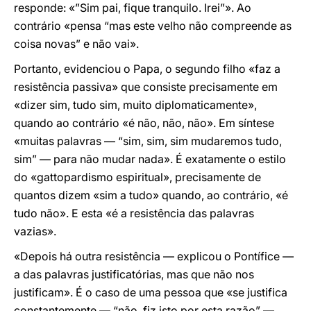
responde: «”Sim pai, fique tranquilo. Irei”». Ao
contrário «pensa “mas este velho não compreende as
coisa novas” e não vai».
Portanto, evidenciou o Papa, o segundo filho «faz a
resistência passiva» que consiste precisamente em
«dizer sim, tudo sim, muito diplomaticamente»,
quando ao contrário «é não, não, não». Em síntese
«muitas palavras — “sim, sim, sim mudaremos tudo,
sim” — para não mudar nada». É exatamente o estilo
do «gattopardismo espiritual», precisamente de
quantos dizem «sim a tudo» quando, ao contrário, «é
tudo não». E esta «é a resistência das palavras
vazias».
«Depois há outra resistência — explicou o Pontífice —
a das palavras justificatórias, mas que não nos
justificam». É o caso de uma pessoa que «se justifica
constantemente — “não, fiz isto por esta razão” —