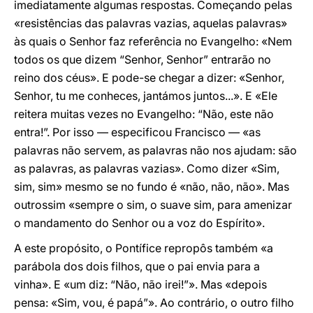
imediatamente algumas respostas. Começando pelas
«resistências das palavras vazias, aquelas palavras»
às quais o Senhor faz referência no Evangelho: «Nem
todos os que dizem “Senhor, Senhor” entrarão no
reino dos céus». E pode-se chegar a dizer: «Senhor,
Senhor, tu me conheces, jantámos juntos...». E «Ele
reitera muitas vezes no Evangelho: “Não, este não
entra!”. Por isso — especificou Francisco — «as
palavras não servem, as palavras não nos ajudam: são
as palavras, as palavras vazias». Como dizer «Sim,
sim, sim» mesmo se no fundo é «não, não, não». Mas
outrossim «sempre o sim, o suave sim, para amenizar
o mandamento do Senhor ou a voz do Espírito».
A este propósito, o Pontífice repropôs também «a
parábola dos dois filhos, que o pai envia para a
vinha». E «um diz: “Não, não irei!”». Mas «depois
pensa: «Sim, vou, é papá”». Ao contrário, o outro filho