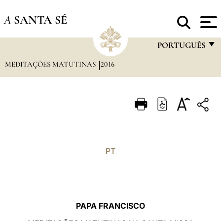
A
SANTA SÉ
PORTUGUÊS
MEDITAÇÕES MATUTINAS
2016
FRANÇAIS
ENGLISH
ITALIANO
PORTUGUÊS
ESPAÑOL
PT
DEUTSCH
POLSKI
العربيّة
PAPA FRANCISCO
中文