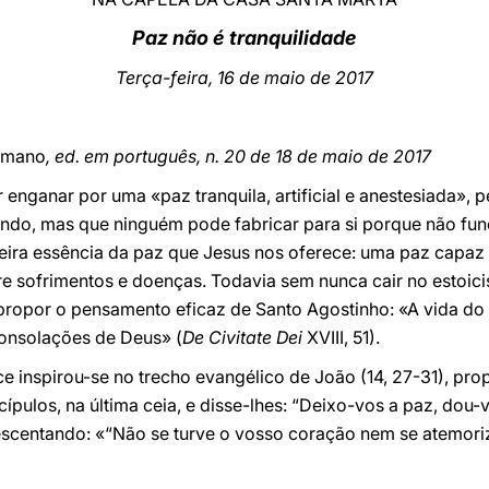
Paz não é tranquilidade
Terça-feira, 16 de maio de 2017
omano
, ed. em português, n. 20 de 18 de maio de 2017
ar enganar por uma «paz tranquila, artificial e anestesiada»
ndo, mas que ninguém pode fabricar para si porque não fun
eira essência da paz que Jesus nos oferece: uma paz capaz 
ntre sofrimentos e doenças. Todavia sem nunca cair no estoic
epropor o pensamento eficaz de Santo Agostinho: «A vida do
onsolações de Deus» (
De Civitate Dei
XVIII, 51).
e inspirou-se no trecho evangélico de João (14, 27-31), prop
pulos, na última ceia, e disse-lhes: “Deixo-vos a paz, dou-v
escentando: «“Não se turve o vosso coração nem se atemori