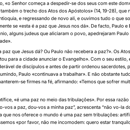
co, «o Senhor começa a despedir-se dos seus com este dom»
 também o trecho dos Atos dos Apóstolos» (14, 19-28), que 
tioquia, e regressando de novo ali, e ouvimos tudo o que s
mente se «esta é a paz que Jesus nos dá». De facto, Paulo 
nio, alguns judeus que aliciaram o povo, apedrejaram Paulo 
dade».
a a paz que Jesus dá? Ou Paulo não recebera a paz?». Os At
tou para a cidade anunciar o Evangelho». Com o seu estilo, 
ável de discípulos e antes de partir ordenou sacerdotes, p
mindo, Paulo «continuava a trabalhar». E não obstante tudo
anterem-se firmes na fé, afirmando: «Temos que sofrer muita
tífice, «é uma paz no meio das tribulações». Por essa razã
xo-vos a paz, dou-vos a minha paz”, acrescenta “não vo-la
la que nos oferece o mundo é uma paz sem tribulações: artifi
ssemos «por favor, não me incomodem: quero estar tranquil