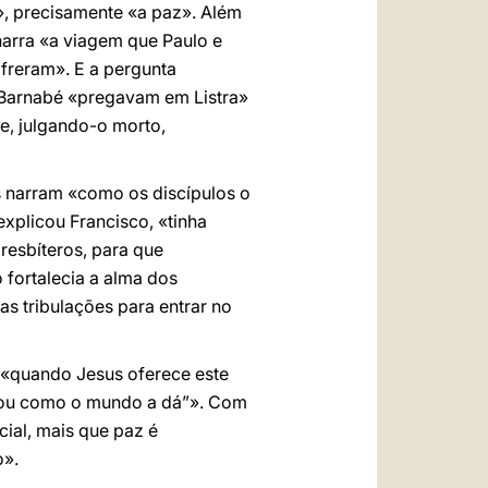
, precisamente «a paz». Além
narra «a viagem que Paulo e
ofreram». E a pergunta
e Barnabé «pregavam em Listra»
e, julgando-o morto,
os narram «como os discípulos o
explicou Francisco, «tinha
resbíteros, para que
 fortalecia a alma dos
s tribulações para entrar no
o «quando Jesus oferece este
 dou como o mundo a dá”». Com
cial, mais que paz é
o».