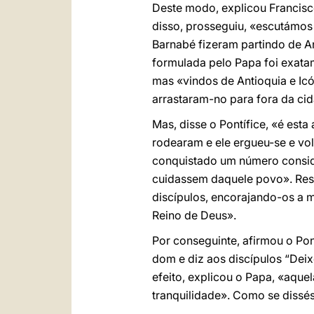
Deste modo, explicou Francis
disso, prosseguiu, «escutámos
Barnabé fizeram partindo de An
formulada pelo Papa foi exata
mas «vindos de Antioquia e Icó
arrastaram-no para fora da ci
Mas, disse o Pontífice, «é est
rodearam e ele ergueu-se e vol
conquistado um número consider
cuidassem daquele povo». Resu
discípulos, encorajando-os a m
Reino de Deus».
Por conseguinte, afirmou o Pon
dom e diz aos discípulos “Dei
efeito, explicou o Papa, «aque
tranquilidade». Como se dissé