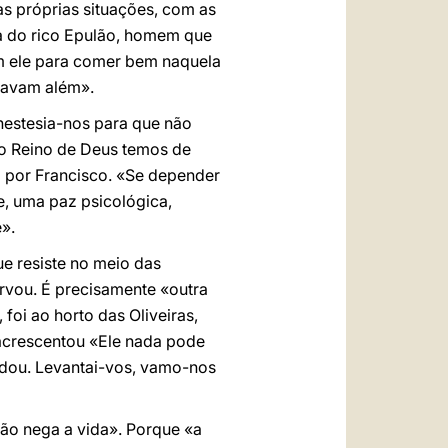
s próprias situações, com as
ura do rico Epulão, homem que
om ele para comer bem naquela
gavam além».
nestesia-nos para que não
 no Reino de Deus temos de
a por Francisco. «Se depender
e, uma paz psicológica,
».
e resiste no meio das
ervou. É precisamente «outra
 foi ao horto das Oliveiras,
 acrescentou «Ele nada pode
ndou. Levantai-vos, vamo-nos
 não nega a vida». Porque «a