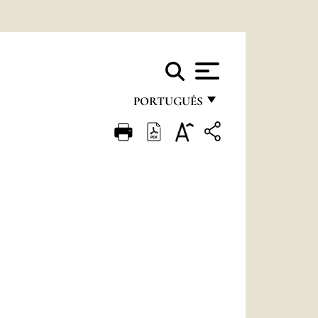
PORTUGUÊS
FRANÇAIS
ENGLISH
ITALIANO
PORTUGUÊS
ESPAÑOL
DEUTSCH
POLSKI