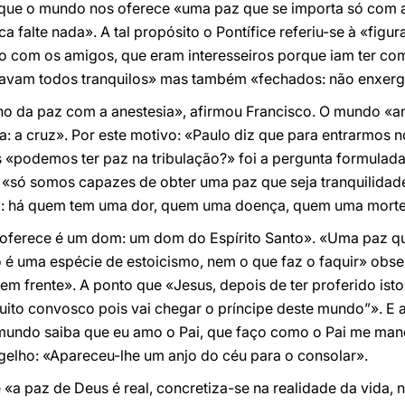
, que o mundo nos oferece «uma paz que se importa só com a
a falte nada». A tal propósito o Pontífice referiu-se à «fig
nto com os amigos, que eram interesseiros porque iam ter c
estavam todos tranquilos» mas também «fechados: não enxer
o da paz com a anestesia», afirmou Francisco. O mundo «a
a: a cruz». Por este motivo: «Paulo diz que para entrarmos
s «podemos ter paz na tribulação?» foi a pergunta formulad
e «só somos capazes de obter uma paz que seja tranquilidad
em: há quem tem uma dor, quem uma doença, quem uma morte
 oferece é um dom: um dom do Espírito Santo». «Uma paz qu
ão é uma espécie de estoicismo, nem o que faz o faquir» obs
em frente». A ponto que «Jesus, depois de ter proferido isto,
muito convosco pois vai chegar o príncipe deste mundo”». E
 mundo saiba que eu amo o Pai, que faço como o Pai me ma
gelho: «Apareceu-lhe um anjo do céu para o consolar».
e «a paz de Deus é real, concretiza-se na realidade da vida,