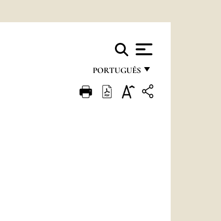
PORTUGUÊS
FRANÇAIS
ENGLISH
ITALIANO
PORTUGUÊS
ESPAÑOL
DEUTSCH
POLSKI