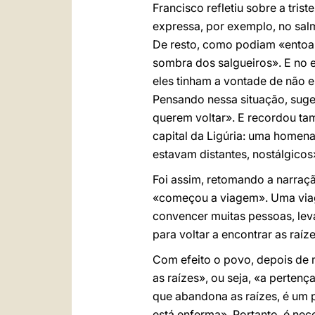
Francisco refletiu sobre a tris
expressa, por exemplo, no sal
De resto, como podiam «entoar 
sombra dos salgueiros». E no 
eles tinham a vontade de não e
Pensando nessa situação, suger
querem voltar». E recordou ta
capital da Ligúria: uma homen
estavam distantes, nostálgicos
Foi assim, retomando a narraç
«começou a viagem». Uma viage
convencer muitas pessoas, leva
para voltar a encontrar as raíz
Com efeito o povo, depois de m
as raízes», ou seja, «a perten
que abandona as raízes, é um
está enferma». Portanto, é nece