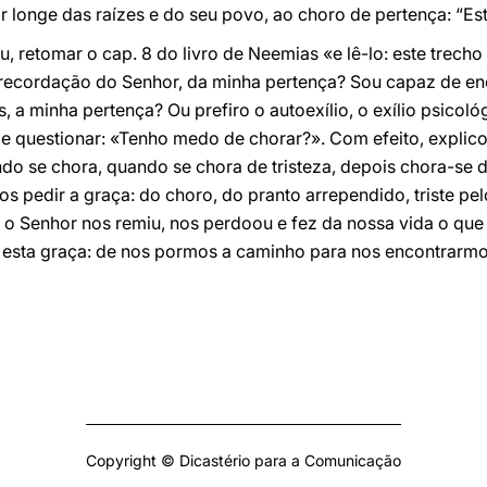
r longe das raízes e do seu povo, ao choro de pertença: “Es
iu, retomar o cap. 8 do livro de Neemias «e lê-lo: este trecho
recordação do Senhor, da minha pertença? Sou capaz de enc
s, a minha pertença? Ou prefiro o autoexílio, o exílio psico
uestionar: «Tenho medo de chorar?». Com efeito, explicou
ando se chora, quando se chora de tristeza, depois chora-se 
s pedir a graça: do choro, do pranto arrependido, triste pe
 o Senhor nos remiu, nos perdoou e fez da nossa vida o que
esta graça: de nos pormos a caminho para nos encontrarmo
Copyright © Dicastério para a Comunicação