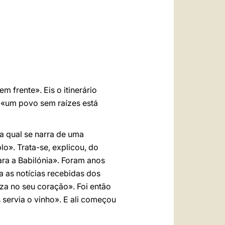
العربيّة
中文
LATINE
m frente». Eis o itinerário
, «um povo sem raízes está
 na qual se narra de uma
lo». Trata-se, explicou, do
ra a Babilónia». Foram anos
 as notícias recebidas dos
eza no seu coração». Foi então
servia o vinho». E ali começou