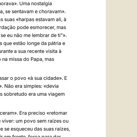
 chorava». Uma nostalgia
ia, se sentavam e choravam».
s suas «harpas estavam ali, à
cordação pode esmorecer, mas
se eu não me lembrar de ti”».
 que estão longe da pátria e
ante a sua recente visita à
o na missa do Papa, mas
ssar o povo «à sua cidade». E
. Não era simples: «devia
mas sobretudo era uma viagem
eceram». Era preciso «retomar
e viver: um povo sem raízes ou
 se esqueceu das suas raízes,
ir em frente, força para dar