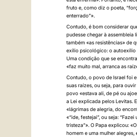
fruto e, como diz o poeta, “fo
enterrado”».
Contudo, é bom considerar que
pudesse chegar à assembleia li
também «as resistências» de qu
exílio psicológico: o autoexíl
Uma condição que se encontra
«faz muito mal, arranca as raíz
Contudo, o povo de Israel foi e
suas raízes, ou seja, para ouv
povo «estava ali, de pé ou ajoe
a Lei explicada pelos Levitas. 
«lágrimas de alegria, do encon
«“ide, festejai”, ou seja: “Faz
tristeza”». O Papa explicou: «
homem e uma mulher alegres, e 