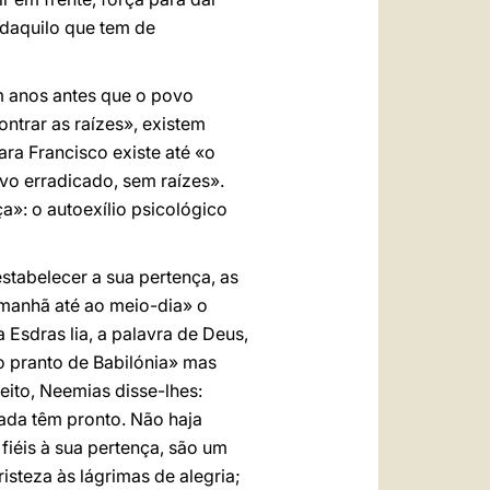
m daquilo que tem de
m anos antes que o povo
ontrar as raízes», existem
ara Francisco existe até «o
vo erradicado, sem raízes».
»: o autoexílio psicológico
estabelecer a sua pertença, as
a manhã até ao meio-dia» o
 Esdras lia, a palavra de Deus,
 o pranto de Babilónia» mas
eito, Neemias disse-lhes:
nada têm pronto. Não haja
fiéis à sua pertença, são um
isteza às lágrimas de alegria;