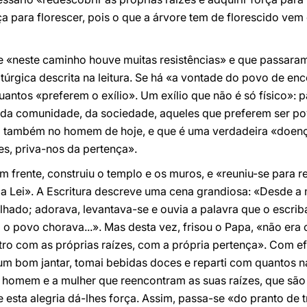
rça para florescer, pois o que a árvore tem de florescido ve
 «neste caminho houve muitas resistências» e que passara
túrgica descrita na leitura. Se há «a vontade do povo de enc
antos «preferem o exílio». Um exílio que não é só físico»: p
io da comunidade, da sociedade, aqueles que preferem ser po
 também no homem de hoje, e que é uma verdadeira «doença
es, priva-nos da pertença».
m frente, construiu o templo e os muros, e «reuniu-se para r
ir a Lei». A Escritura descreve uma cena grandiosa: «Desde 
lhado; adorava, levantava-se e ouvia a palavra que o escriba
E o povo chorava...». Mas desta vez, frisou o Papa, «não era
tro com as próprias raízes, com a própria pertença». Com ef
ei um bom jantar, tomai bebidas doces e reparti com quantos 
O homem e a mulher que reencontram as suas raízes, que são 
esta alegria dá-lhes força. Assim, passa-se «do pranto de tr