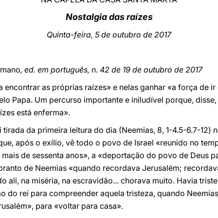
Nostalgia das raízes
Quinta-feira, 5 de outubro de 2017
omano
, ed. em português, n. 42 de 19 de outubro de 2017
 encontrar as próprias raízes» e nelas ganhar «a força de ir e
elo Papa. Um percurso importante e iniludível porque, disse
ízes está enferma».
i tirada da primeira leitura do dia (Neemias, 8, 1-4.5-6.7-12)
ue, após o exílio, vê todo o povo de Israel «reunido no temp
u mais de sessenta anos», a «deportação do povo de Deus pa
O pranto de Neemias «quando recordava Jerusalém; recordava
ali, na miséria, na escravidão... chorava muito. Havia trist
 do rei para compreender aquela tristeza, quando Neemias 
rusalém», para «voltar para casa».