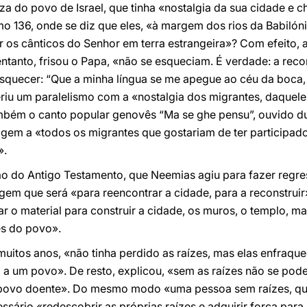
teza do povo de Israel, que tinha «nostalgia da sua cidade e
mo 136, onde se diz que eles, «à margem dos rios da Babilón
os cânticos do Senhor em terra estrangeira»? Com efeito, a
entanto, frisou o Papa, «não se esqueciam. É verdade: a re
squecer: “Que a minha língua se me apegue ao céu da boca, 
iu um paralelismo com a «nostalgia dos migrantes, daqueles
mbém o canto popular genovês “Ma se ghe pensu”, ouvido dur
agem a «todos os migrantes que gostariam de ter participad
».
ão do Antigo Testamento, que Neemias agiu para fazer regre
m que será «para reencontrar a cidade, para a reconstruir»
r o material para construir a cidade, os muros, o templo, 
es do povo».
uitos anos, «não tinha perdido as raízes, mas elas enfraqu
ça a um povo». De resto, explicou, «sem as raízes não se pod
 povo doente». Do mesmo modo «uma pessoa sem raízes, que
ssário «redescobrir as próprias raízes e adquirir força para 