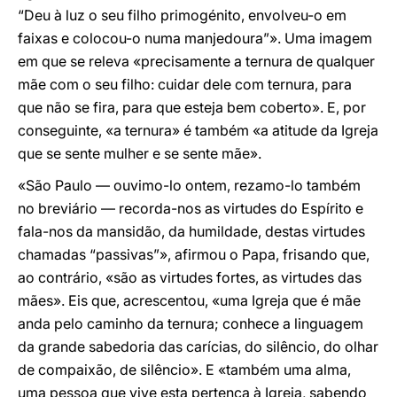
“Deu à luz o seu filho primogénito, envolveu-o em
faixas e colocou-o numa manjedoura”». Uma imagem
em que se releva «precisamente a ternura de qualquer
mãe com o seu filho: cuidar dele com ternura, para
que não se fira, para que esteja bem coberto». E, por
conseguinte, «a ternura» é também «a atitude da Igreja
que se sente mulher e se sente mãe».
«São Paulo — ouvimo-lo ontem, rezamo-lo também
no breviário — recorda-nos as virtudes do Espírito e
fala-nos da mansidão, da humildade, destas virtudes
chamadas “passivas”», afirmou o Papa, frisando que,
ao contrário, «são as virtudes fortes, as virtudes das
mães». Eis que, acrescentou, «uma Igreja que é mãe
anda pelo caminho da ternura; conhece a linguagem
da grande sabedoria das carícias, do silêncio, do olhar
de compaixão, de silêncio». E «também uma alma,
uma pessoa que vive esta pertença à Igreja, sabendo