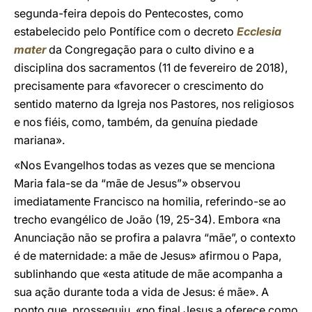
segunda-feira depois do Pentecostes, como
estabelecido pelo Pontífice com o decreto
Ecclesia
mater
da Congregação para o culto divino e a
disciplina dos sacramentos (11 de fevereiro de 2018),
precisamente para «favorecer o crescimento do
sentido materno da Igreja nos Pastores, nos religiosos
e nos fiéis, como, também, da genuína piedade
mariana».
«Nos Evangelhos todas as vezes que se menciona
Maria fala-se da “mãe de Jesus”» observou
imediatamente Francisco na homilia, referindo-se ao
trecho evangélico de João (19, 25-34). Embora «na
Anunciação não se profira a palavra “mãe”, o contexto
é de maternidade: a mãe de Jesus» afirmou o Papa,
sublinhando que «esta atitude de mãe acompanha a
sua ação durante toda a vida de Jesus: é mãe». A
ponto que, prosseguiu, «no final Jesus a oferece como