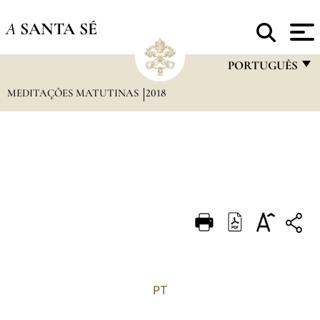
A
SANTA SÉ
PORTUGUÊS
MEDITAÇÕES MATUTINAS
2018
FRANÇAIS
ENGLISH
ITALIANO
PORTUGUÊS
ESPAÑOL
DEUTSCH
POLSKI
العربيّة
PT
中文