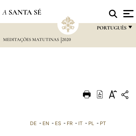
A
SANTA SÉ
PORTUGUÊS
MEDITAÇÕES MATUTINAS
2020
FRANÇAIS
ENGLISH
ITALIANO
PORTUGUÊS
ESPAÑOL
DEUTSCH
POLSKI
العربيّة
DE
-
EN
-
ES
-
FR
-
IT
-
PL
-
PT
中文