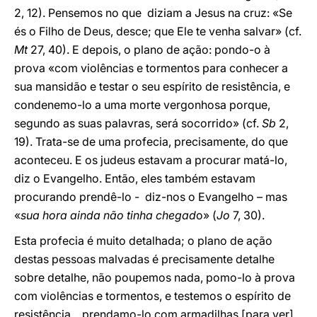
2, 12). Pensemos no que diziam a Jesus na cruz: «Se
és o Filho de Deus, desce; que Ele te venha salvar» (cf.
Mt
27, 40). E depois, o plano de ação: pondo-o à
prova «com violências e tormentos para conhecer a
sua mansidão e testar o seu espírito de resistência, e
condenemo-lo a uma morte vergonhosa porque,
segundo as suas palavras, será socorrido» (cf.
Sb
2,
19). Trata-se de uma profecia, precisamente, do que
aconteceu. E os judeus estavam a procurar matá-lo,
diz o Evangelho. Então, eles também estavam
procurando prendê-lo - diz-nos o Evangelho – mas
«
sua hora ainda não tinha chegad
o» (
Jo
7, 30).
Esta profecia é muito detalhada; o plano de ação
destas pessoas malvadas é precisamente detalhe
sobre detalhe, não poupemos nada, pomo-lo à prova
com violências e tormentos, e testemos o espírito de
resistência... prendamo-lo com armadilhas [para ver]