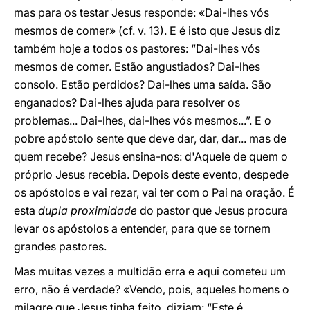
mas para os testar Jesus responde: «Dai-lhes vós
mesmos de comer» (cf. v. 13). E é isto que Jesus diz
também hoje a todos os pastores: “Dai-lhes vós
mesmos de comer. Estão angustiados? Dai-lhes
consolo. Estão perdidos? Dai-lhes uma saída. São
enganados? Dai-lhes ajuda para resolver os
problemas... Dai-lhes, dai-lhes vós mesmos...”. E o
pobre apóstolo sente que deve dar, dar, dar... mas de
quem recebe? Jesus ensina-nos: d'Aquele de quem o
próprio Jesus recebia. Depois deste evento, despede
os apóstolos e vai rezar, vai ter com o Pai na oração. É
esta
dupla proximidade
do pastor que Jesus procura
levar os apóstolos a entender, para que se tornem
grandes pastores.
Mas muitas vezes a multidão erra e aqui cometeu um
erro, não é verdade? «Vendo, pois, aqueles homens o
milagre que Jesus tinha feito, diziam: “Este é