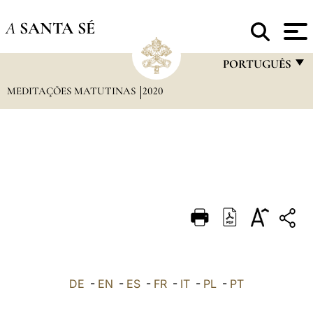
A
SANTA SÉ
PORTUGUÊS
MEDITAÇÕES MATUTINAS
2020
FRANÇAIS
ENGLISH
ITALIANO
PORTUGUÊS
ESPAÑOL
DEUTSCH
POLSKI
العربيّة
DE
-
EN
-
ES
-
FR
-
IT
-
PL
-
PT
中文