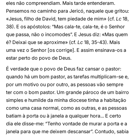
eles não compreendiam. Mais tarde entenderam.
Pensemos no caminho para Jericó, naquele que gritou:
«Jesus, filho de David, tem piedade de mim» (cf.
Lc
18,
38). E os apóstolos: “Mas cala-te, cala-te, é o Senhor
que passa, não o incomodes”. E Jesus diz: «Mas quem
é? Deixai que se aproxime» (cf.
Lc
18, 35-43). Mais
uma vez o Senhor [os corrige]. E assim ensinava-os a
estar perto do povo de Deus.
É verdade que o povo de Deus faz cansar o pastor:
quando há um bom pastor, as tarefas multiplicam-se e,
por um motivo ou por outro, as pessoas vão sempre
ter com o bom pastor. Um grande pároco de um bairro
simples e humilde da minha diocese tinha a habitação
como uma casa normal, como as outras, e as pessoas
batiam à porta ou à janela a qualquer hora... E certo
dia ele disse-me: “Tenho vontade de murar a porta e a
janela para que me deixem descansar”. Contudo, sabia