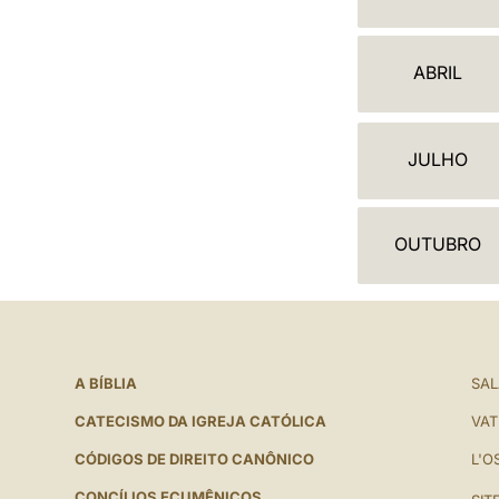
A
L
ABRIL
E
N
JULHO
D
Á
OUTUBRO
R
I
O
A BÍBLIA
SAL
CATECISMO DA IGREJA CATÓLICA
VAT
CÓDIGOS DE DIREITO CANÔNICO
L'O
CONCÍLIOS ECUMÊNICOS