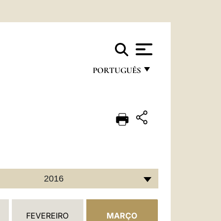
PORTUGUÊS
FRANÇAIS
ENGLISH
ITALIANO
PORTUGUÊS
ESPAÑOL
2016
DEUTSCH
POLSKI
FEVEREIRO
MARÇO