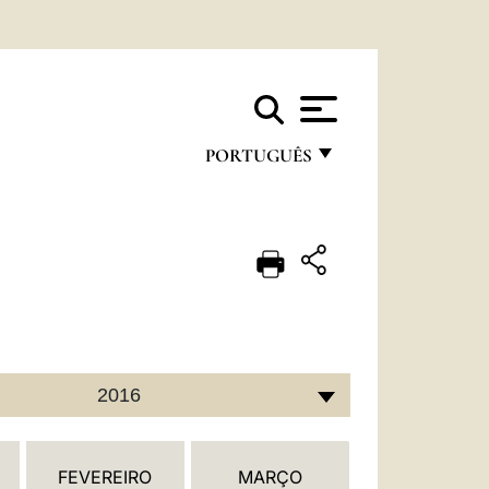
PORTUGUÊS
FRANÇAIS
ENGLISH
ITALIANO
PORTUGUÊS
ESPAÑOL
2016
DEUTSCH
POLSKI
FEVEREIRO
MARÇO