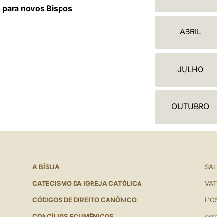
A
o para novos Bispos
L
ABRIL
E
N
JULHO
D
Á
OUTUBRO
R
I
O
A BÍBLIA
SAL
CATECISMO DA IGREJA CATÓLICA
VAT
CÓDIGOS DE DIREITO CANÔNICO
L'O
CONCÍLIOS ECUMÊNICOS