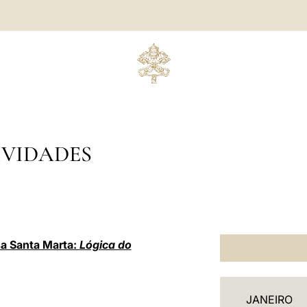
IVIDADES
a Santa Marta:
Lógica do
C
JANEIRO