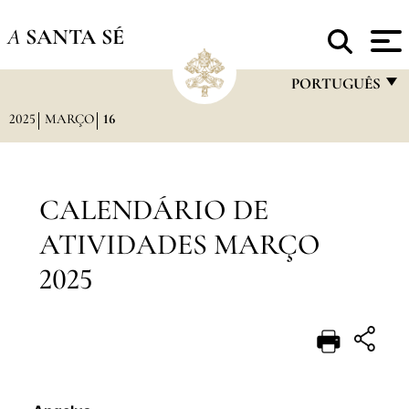
A
SANTA SÉ
PORTUGUÊS
2025
MARÇO
16
FRANÇAIS
ENGLISH
ITALIANO
CALENDÁRIO DE
PORTUGUÊS
ATIVIDADES MARÇO
ESPAÑOL
2025
DEUTSCH
POLSKI
العربيّة
中文