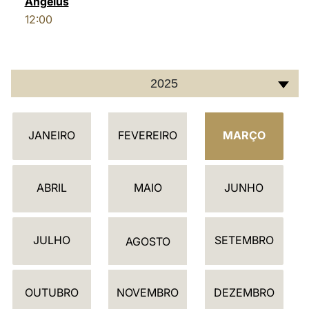
Angelus
12:00
LATINE
2025
C
JANEIRO
FEVEREIRO
MARÇO
A
L
E
ABRIL
MAIO
JUNHO
N
D
JULHO
SETEMBRO
Á
AGOSTO
R
I
OUTUBRO
NOVEMBRO
DEZEMBRO
O