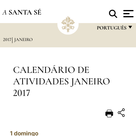
A
SANTA SÉ
PORTUGUÊS
2017
JANEIRO
FRANÇAIS
ENGLISH
ITALIANO
CALENDÁRIO DE
PORTUGUÊS
ATIVIDADES JANEIRO
ESPAÑOL
2017
DEUTSCH
POLSKI
العربيّة
1
domingo
中文