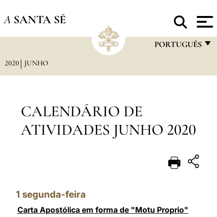
A
SANTA SÉ
PORTUGUÊS
2020
JUNHO
FRANÇAIS
ENGLISH
ITALIANO
CALENDÁRIO DE
PORTUGUÊS
ATIVIDADES JUNHO 2020
ESPAÑOL
DEUTSCH
POLSKI
1
segunda-feira
العربيّة
Carta Apostólica em forma de "Motu Proprio"
中文