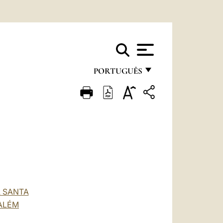
PORTUGUÊS
FRANÇAIS
ENGLISH
ITALIANO
PORTUGUÊS
ESPAÑOL
DEUTSCH
A SANTA
ALÉM
POLSKI