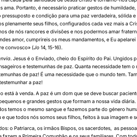
ma. Portanto, é necessário praticar gestos de humildade, 
ão pressuposto e condição para uma paz verdadeira, sólida 
s plenamente seus filhos, configurados cada vez mais a Cris
rmos de nós rancores e divisões e nos podermos amar frater
ndes amor, cumprireis os meus mandamentos, e Eu apelarei a
pre convosco» (
Jo
14, 15-16).
envia
. Jesus é o Enviado, cheio do Espírito do Pai. Ungidos
ageiros e testemunhas de paz. Quanta necessidade tem o
stemunhas de paz! É uma necessidade que o mundo tem. T
 testemunhar a paz!
o está à venda. A paz é um dom que se deve buscar pacient
pequenos e grandes gestos que formam a nossa vida diária.
dos temos o mesmo sangue e fazemos parte do género hum
 e que todos nós somos seus filhos, feitos à sua imagem e 
dos: o Patriarca, os irmãos Bispos, os sacerdotes, as pessoa
je fazem a Primeira Comunhão e os seus familiares. Com to