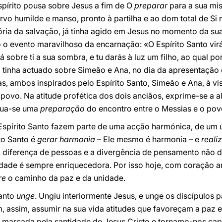
pírito pousa sobre Jesus a fim de O
preparar
para a sua mi
ervo humilde e manso, pronto à partilha e ao dom total de Si
tória da salvação, já tinha agido em Jesus no momento da su
 o evento maravilhoso da encarnação: «O Espírito Santo virá 
á sobre ti a sua sombra, e tu darás à luz um filho, ao qual p
to tinha actuado sobre Simeão e Ana, no dia da apresentação
, ambos inspirados pelo Espírito Santo, Simeão e Ana, à vi
ovo. Na atitude profética dos dois anciãos, exprime-se a a
ctua-se uma
preparação
do encontro entre o Messias e o pov
 Espírito Santo fazem parte de uma acção harmónica, de um ú
to Santo é
gerar harmonia
– Ele mesmo é harmonia – e
reali
. A diferença de pessoas e a divergência de pensamento não
edade é sempre enriquecedora. Por isso hoje, com coração a
re
o caminho da paz e da unidade.
Santo
unge
. Ungiu interiormente Jesus, e unge os discípulo
, assim, assumir na sua vida atitudes que favoreçam a paz
é marcada pela santidade de Jesus Cristo e tornamo-nos ca