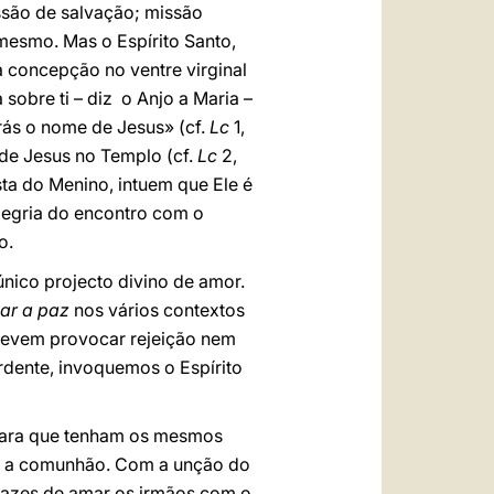
ssão de salvação; missão
 mesmo. Mas o Espírito Santo,
a concepção no ventre virginal
sobre ti – diz o Anjo a Maria –
orás o nome de Jesus» (cf.
Lc
1,
 de Jesus no Templo (cf.
Lc
2,
sta do Menino, intuem que Ele é
legria do encontro com o
o.
nico projecto divino de amor.
zar a paz
nos vários contextos
 devem provocar rejeição nem
rdente, invoquemos o Espírito
s para que tenham os mesmos
 e a comunhão. Com a unção do
pazes de amar os irmãos com o