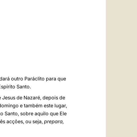
العربيّة
中文
LATINE
dará outro Paráclito para que
Espírito Santo.
 Jesus de Nazaré, depois de
e domingo e também este lugar,
o Santo, sobre aquilo que Ele
rês acções, ou seja,
prepara,