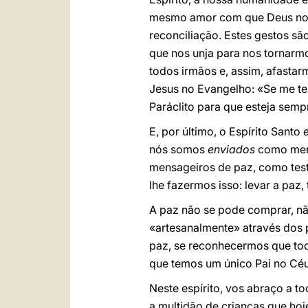
mesmo amor com que Deus nos a
reconciliação. Estes gestos s
que nos unja para nos tornarmo
todos irmãos e, assim, afasta
Jesus no Evangelho: «Se me te
Paráclito para que esteja sem
E, por último, o Espírito Santo
nós somos
enviados
como mens
mensageiros de paz, como te
lhe fazermos isso: levar a paz,
A paz não se pode comprar, nã
«artesanalmente» através dos 
paz, se reconhecermos que to
que temos um único Pai no Céu
Neste espírito, vos abraço a to
a multidão de crianças que ho