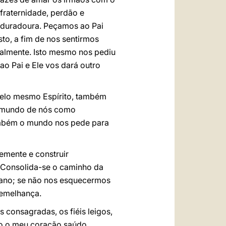
fraternidade, perdão e
e duradoura. Peçamos ao Pai
to, a fim de nos sentirmos
nalmente. Isto mesmo nos pediu
o Pai e Ele vos dará outro
 pelo mesmo Espírito, também
 mundo de nós como
ambém o mundo nos pede para
emente e construir
 Consolida-se o caminho da
ano; se não nos esquecermos
semelhança.
s consagradas, os fiéis leigos,
do o meu coração saúdo