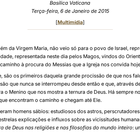
Basílica Vaticana
Terça-feira, 6 de Janeiro de 2015
[
Multimídia
]
ém da Virgem Maria, não veio só para o povo de Israel, rep
dade, representada neste dia pelos Magos, vindos do Orient
aminho à procura do Messias que a Igreja nos convida hoje 
, são os primeiros daquela grande procissão de que nos falo
cissão que nunca se interrompeu desde então e que, através 
a o Menino que nos mostra a ternura de Deus. Há sempre n
, que encontram o caminho e chegam até Ele.
eram homens sábios: estudiosos dos astros, perscrutadores 
estrelas explicações e influxos sobre as vicissitudes huma
a de Deus nas religiões e nas filosofias do mundo inteiro
: u