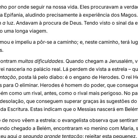
o por onde seguir na nossa vida. Eles procuravam a verdad
 da Epifania, aludindo precisamente à experiência dos Magos.
m
a
luz. Andavam à procura de Deus. Tendo visto o sinal da es
o uma longa viagem.
ou e impeliu a pôr-se a caminho; e, neste caminho, terá l
s.
contram
muitas dificuldades
. Quando chegam a Jerusalém, vã
i nasceria no palácio real. Lá perdem de vista a estrela – q
ntação
, posta lá pelo diabo: é o engano de Herodes. O rei 
 para O eliminar. Herodes é homem do poder, que consegue v
ém como um rival, antes, como o rival mais perigoso. No p
esolação, que conseguem superar graças às sugestões do Es
da Escritura. Estas indicam que o Messias nascerá em Belém
de novo vêem a estrela: o evangelista observa que sentiram
endo chegado a Belém, encontraram «o menino com Maria, 
ceu aqui
a segunda grande tentação
: rejeitar esta pequenez