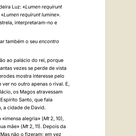
eira Luz: «
Lumen requirunt
 «
Lumen requirunt lumine
».
trela, interpretaram-no e
ugar também o seu
encontro
o ao palácio do rei, porque
uantas vezes se perde de vista
Herodes mostra interesse pelo
er no outro apenas o rival. E,
alácio, os Magos atravessam
pírito Santo, que fala
, a cidade de David.
 «imensa alegria» (
Mt
2, 10),
sua mãe» (
Mt
2, 11). Depois da
. Mas não o fizeram; em vez