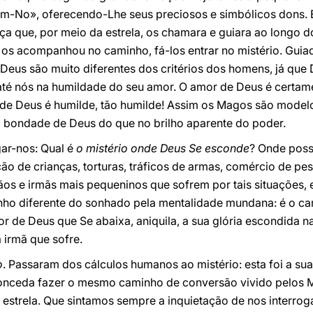
ram-No», oferecendo-Lhe seus preciosos e simbólicos dons.
ça que, por meio da estrela, os chamara e guiara ao longo 
e os acompanhou no caminho, fá-los entrar no mistério. Guia
 Deus são muito diferentes dos critérios dos homens, já que
té nós na humildade do seu amor. O amor de Deus é certam
 de Deus é humilde, tão humilde! Assim os Magos são model
a bondade de Deus do que no brilho aparente do poder.
ar-nos: Qual é
o mistério onde Deus Se esconde
? Onde poss
ão de crianças, torturas, tráficos de armas, comércio de pes
ãos e irmãs mais pequeninos que sofrem por tais situações, e
ho diferente do sonhado pela mentalidade mundana: é o c
r de Deus que Se abaixa, aniquila, a sua glória escondida 
 irmã que sofre.
o
. Passaram dos cálculos humanos ao mistério: esta foi a su
nceda fazer o mesmo caminho de conversão vivido pelos Ma
estrela. Que sintamos sempre a inquietação de nos interrog