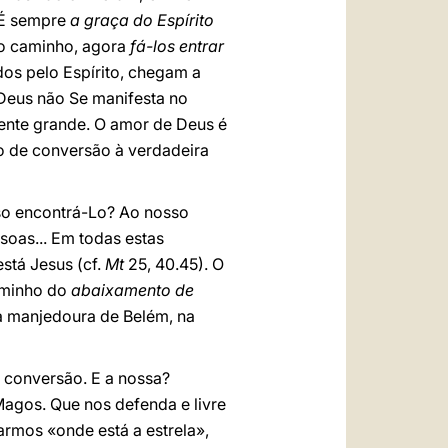
 É sempre
a graça do Espírito
do caminho, agora
fá-los entrar
dos pelo Espírito, chegam a
 Deus não Se manifesta no
ente grande. O amor de Deus é
o de conversão à verdadeira
o encontrá-Lo? Ao nosso
soas... Em todas estas
stá Jesus (cf.
Mt
25, 40.45). O
aminho do
abaixamento de
na manjedoura de Belém, na
a conversão. E a nossa?
gos. Que nos defenda e livre
armos «onde está a estrela»,