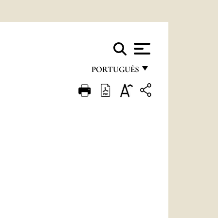
PORTUGUÊS
FRANÇAIS
ENGLISH
ITALIANO
PORTUGUÊS
ESPAÑOL
DEUTSCH
POLSKI