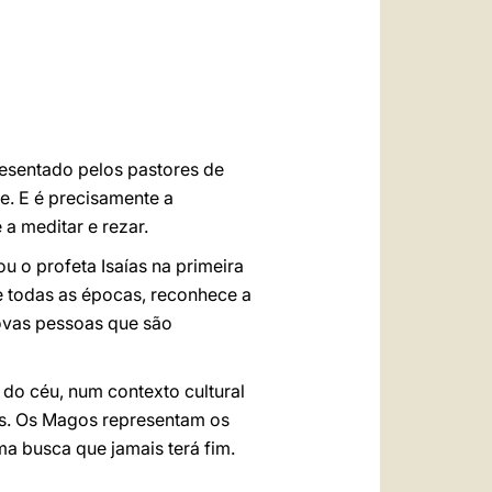
العربيّة
中文
LATINE
resentado pelos pastores de
e. E é precisamente a
a meditar e rezar.
u o profeta Isaías na primeira
de todas as épocas, reconhece a
ovas pessoas que são
do céu, num contexto cultural
nas. Os Magos representam os
ma busca que jamais terá fim.