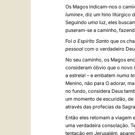
Os Magos indicam-nos o caminh
lumine»
, diz um hino litúrgico
Seguindo
uma
luz, eles busca
puseram-se a caminho, fazend
Foi
o Espírito Santo
que os cham
pessoal
com o verdadeiro Deu
No seu caminho, os Magos en
consideram óbvio que o novo re
a estrela! – e embatem
numa te
Menino, não para O adorar, mas
no fundo, considera Deus tamb
um momento de escuridão, de d
através das profecias da Sagra
Então eles retomam a viagem e 
uma verdadeira consolação. T
tentação em Jerusalém, apare