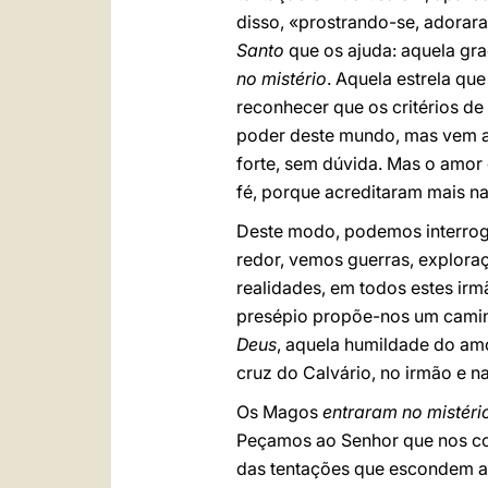
disso, «prostrando-se, adora
Santo
que os ajuda: aquela gra
no mistério
. Aquela estrela qu
reconhecer que os critérios de
poder deste mundo, mas vem a
forte, sem dúvida. Mas o amor
fé, porque acreditaram mais n
Deste modo, podemos interrog
redor, vemos guerras, exploraç
realidades, em todos estes irm
presépio propõe-nos um camin
Deus
, aquela humildade do amo
cruz do Calvário, no irmão e na
Os Magos
entraram no mistéri
Peçamos ao Senhor que nos co
das tentações que escondem a 