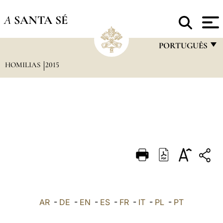
A
SANTA SÉ
PORTUGUÊS
HOMILIAS
2015
FRANÇAIS
ENGLISH
ITALIANO
PORTUGUÊS
ESPAÑOL
DEUTSCH
POLSKI
العربيّة
AR
-
DE
-
EN
-
ES
-
FR
-
IT
-
PL
-
PT
中文