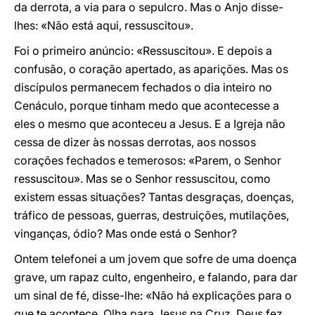
da derrota, a via para o sepulcro. Mas o Anjo disse-
lhes: «Não está aqui, ressuscitou».
Foi o primeiro anúncio: «Ressuscitou». E depois a
confusão, o coração apertado, as aparições. Mas os
discípulos permanecem fechados o dia inteiro no
Cenáculo, porque tinham medo que acontecesse a
eles o mesmo que aconteceu a Jesus. E a Igreja não
cessa de dizer às nossas derrotas, aos nossos
corações fechados e temerosos: «Parem, o Senhor
ressuscitou». Mas se o Senhor ressuscitou, como
existem essas situações? Tantas desgraças, doenças,
tráfico de pessoas, guerras, destruições, mutilações,
vinganças, ódio? Mas onde está o Senhor?
Ontem telefonei a um jovem que sofre de uma doença
grave, um rapaz culto, engenheiro, e falando, para dar
um sinal de fé, disse-lhe: «Não há explicações para o
que te acontece. Olha para Jesus na Cruz, Deus fez