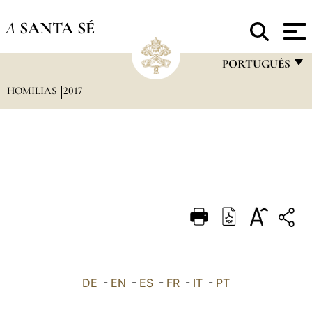
A
SANTA SÉ
PORTUGUÊS
HOMILIAS
2017
FRANÇAIS
ENGLISH
ITALIANO
PORTUGUÊS
ESPAÑOL
DEUTSCH
POLSKI
العربيّة
DE
-
EN
-
ES
-
FR
-
IT
-
PT
中文