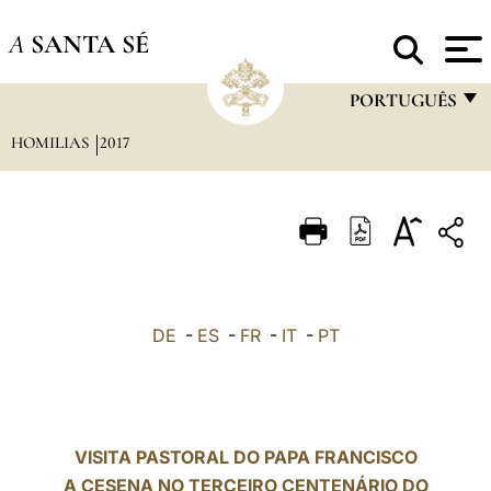
A
SANTA SÉ
PORTUGUÊS
HOMILIAS
2017
FRANÇAIS
ENGLISH
ITALIANO
PORTUGUÊS
ESPAÑOL
DE
-
ES
-
FR
-
IT
-
PT
DEUTSCH
POLSKI
العربيّة
VISITA PASTORAL DO PAPA FRANCISCO
A CESENA NO TERCEIRO CENTENÁRIO DO
中文