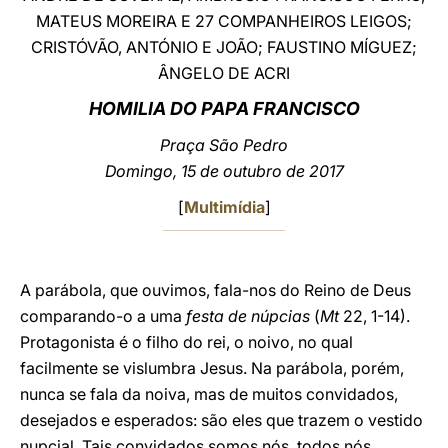
MATEUS MOREIRA E 27 COMPANHEIROS LEIGOS;
LATINE
CRISTÓVÃO, ANTÓNIO E JOÃO; FAUSTINO MÍGUEZ;
ÂNGELO DE ACRI
HOMILIA DO PAPA FRANCISCO
Praça São Pedro
Domingo, 15 de outubro de 2017
[
Multimídia
]
A parábola, que ouvimos, fala-nos do Reino de Deus
comparando-o a uma
festa de núpcias
(
Mt
22, 1-14).
Protagonista é o filho do rei, o noivo, no qual
facilmente se vislumbra Jesus. Na parábola, porém,
nunca se fala da noiva, mas de muitos convidados,
desejados e esperados: são eles que trazem o vestido
nupcial. Tais convidados somos nós, todos nós,