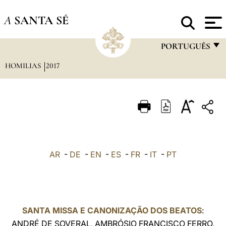
A
SANTA SÉ
PORTUGUÊS
HOMILIAS
2017
FRANÇAIS
ENGLISH
ITALIANO
PORTUGUÊS
ESPAÑOL
AR
-
DE
-
EN
-
ES
-
FR
-
IT
-
PT
DEUTSCH
POLSKI
العربيّة
SANTA MISSA E CANONIZAÇÃO DOS BEATOS
:
ANDRÉ DE SOVERAL, AMBRÓSIO FRANCISCO FERRO,
中文