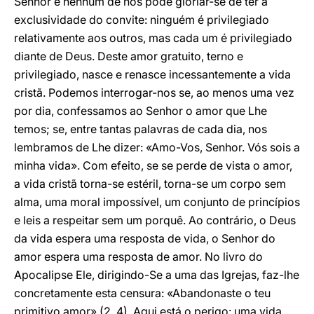
Senhor e nenhum de nós pode gloriar-se de ter a
exclusividade do convite: ninguém é privilegiado
relativamente aos outros, mas cada um é privilegiado
diante de Deus. Deste amor gratuito, terno e
privilegiado, nasce e renasce incessantemente a vida
cristã. Podemos interrogar-nos se, ao menos uma vez
por dia, confessamos ao Senhor o amor que Lhe
temos; se, entre tantas palavras de cada dia, nos
lembramos de Lhe dizer: «Amo-Vos, Senhor. Vós sois a
minha vida». Com efeito, se se perde de vista o amor,
a vida cristã torna-se estéril, torna-se um corpo sem
alma, uma moral impossível, um conjunto de princípios
e leis a respeitar sem um porquê. Ao contrário, o Deus
da vida espera uma resposta de vida, o Senhor do
amor espera uma resposta de amor. No livro do
Apocalipse Ele, dirigindo-Se a uma das Igrejas, faz-lhe
concretamente esta censura: «Abandonaste o teu
primitivo amor» (2, 4). Aqui está o perigo: uma vida