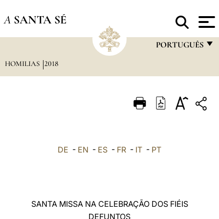
A
SANTA SÉ
PORTUGUÊS
HOMILIAS
2018
FRANÇAIS
ENGLISH
ITALIANO
PORTUGUÊS
ESPAÑOL
DE
-
EN
-
ES
-
FR
-
IT
-
PT
DEUTSCH
POLSKI
العربيّة
SANTA MISSA NA CELEBRAÇÃO DOS FIÉIS
DEFUNTOS
中文