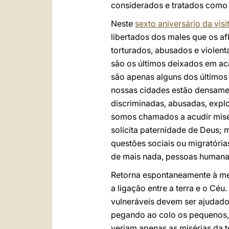
considerados e tratados como 
Neste
sexto aniversário da vis
libertados dos males que os a
torturados, abusados e violen
são os últimos deixados em a
são apenas alguns dos últimos 
nossas cidades estão densame
discriminadas, abusadas, expl
somos chamados a acudir miseri
solícita paternidade de Deus; 
questões sociais ou migratórias
de mais nada, pessoas humanas
Retorna espontaneamente à men
a ligação entre a terra e o Cé
vulneráveis devem ser ajudado
pegando ao colo os pequenos, o
veriam apenas as misérias da t