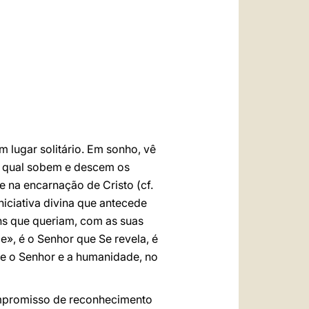
العربيّة
中文
LATINE
 lugar solitário. Em sonho, vê
a qual sobem e descem os
e na encarnação de Cristo (cf.
niciativa divina que antecede
ns que queriam, com as suas
e», é o Senhor que Se revela, é
re o Senhor e a humanidade, no
compromisso de reconhecimento