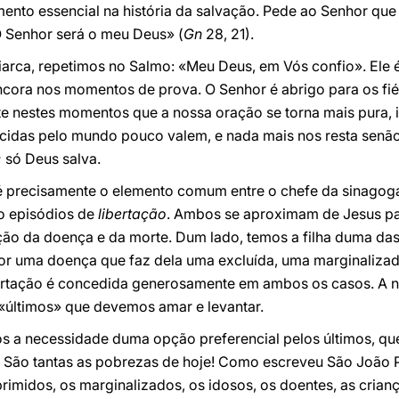
to essencial na história da salvação. Pede ao Senhor que
 «O Senhor será o meu Deus» (
Gn
28, 21).
iarca, repetimos no Salmo: «Meu Deus, em Vós confio». Ele é
âncora nos momentos de prova. O Senhor é abrigo para os fi
nte nestes momentos que a nossa oração se torna mais pura,
ecidas pelo mundo pouco valem, e nada mais nos resta senã
; só Deus salva.
a é precisamente o elemento comum entre o chefe da sinagog
ão episódios de
libertação
. Ambos se aproximam de Jesus par
ação da doença e da morte. Dum lado, temos a filha duma da
por uma doença que faz dela uma excluída, uma marginaliza
ibertação é concedida generosamente em ambos os casos. A 
 «últimos» que devemos amar e levantar.
os a necessidade duma opção preferencial pelos últimos, qu
. São tantas as pobrezas de hoje! Como escreveu São João Pa
imidos, os marginalizados, os idosos, os doentes, as crian