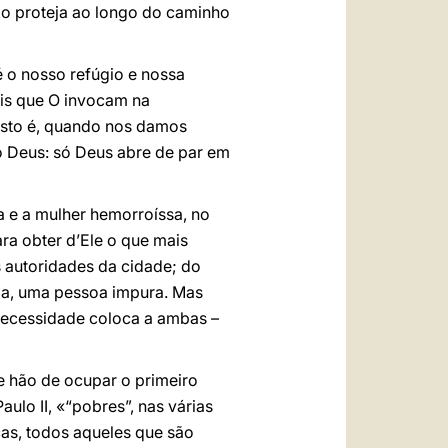
 o proteja ao longo do caminho
 o nosso refúgio e nossa
éis que O invocam na
 isto é, quando nos damos
o Deus: só Deus abre de par em
a e a mulher hemorroíssa, no
a obter d’Ele o que mais
s autoridades da cidade; do
da, uma pessoa impura. Mas
necessidade coloca a ambas –
e hão de ocupar o primeiro
ulo II, «“pobres”, nas várias
ças, todos aqueles que são