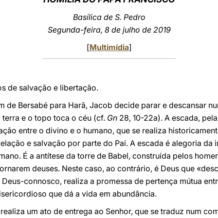
Basílica de S. Pedro
Segunda-feira, 8 de julho de 2019
[
Multimídia
]
os de salvação e libertação.
em de Bersabé para Harã, Jacob decide parar e descansar num
terra e o topo toca o céu (cf.
Gn
28, 10-22a). A escada, pel
ação entre o divino e o humano, que se realiza historicament
velação e salvação por parte do Pai. A escada é alegoria da i
ano. É a antítese da torre de Babel, construída pelos home
tornarem deuses. Neste caso, ao contrário, é Deus que «desc
o Deus-connosco, realiza a promessa de pertença mútua ent
sericordioso que dá a vida em abundância.
b realiza um ato de entrega ao Senhor, que se traduz num 