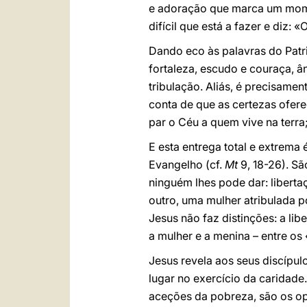
e adoração que marca um momen
difícil que está a fazer e diz:
Dando eco às palavras do Patr
fortaleza, escudo e couraça, 
tribulação. Aliás, é precisame
conta de que as certezas ofer
par o Céu a quem vive na terra
E esta entrega total e extrem
Evangelho (cf.
Mt
9, 18-26). S
ninguém lhes pode dar: libert
outro, uma mulher atribulada 
Jesus não faz distinções: a l
a mulher e a menina – entre os
Jesus revela aos seus discípul
lugar no exercício da caridade
aceções da pobreza, são os opr