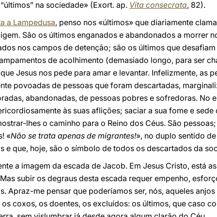
“últimos” na sociedade» (Exort. ap.
Vita consecrata
, 82).
ita a Lampedusa
, penso nos «últimos» que diariamente clam
fligem. São os últimos enganados e abandonados a morrer no
tados nos campos de detenção; são os últimos que desafia
campamentos de acolhimento (demasiado longo, para ser ch
que Jesus nos pede para amar e levantar. Infelizmente, as per
nte povoadas de pessoas que foram descartadas, marginali
oradas, abandonadas, de pessoas pobres e sofredoras. No e
cordiosamente às suas aflições; saciar a sua fome e sede de 
mostrar-lhes o caminho para o Reino dos Céus. São pessoas;
! «
Não se trata apenas de migrantes!
», no duplo sentido de
 e que, hoje, são o símbolo de todos os descartados da so
te a imagem da escada de Jacob. Em Jesus Cristo, está ass
u. Mas subir os degraus desta escada requer empenho, esforço
s. Apraz-me pensar que poderíamos ser, nós, aqueles anjo
s coxos, os doentes, os excluídos: os últimos, que caso cont
erra, sem vislumbrar já desde agora algum clarão do Céu.