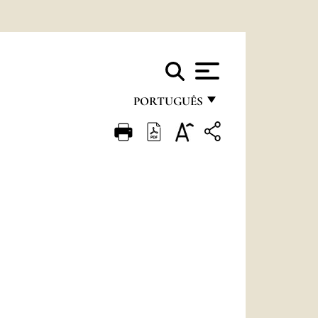
PORTUGUÊS
FRANÇAIS
ENGLISH
ITALIANO
PORTUGUÊS
ESPAÑOL
DEUTSCH
POLSKI