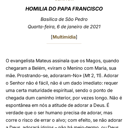
HOMILIA DO PAPA FRANCISCO
LATINE
Basílica de São Pedro
Quarta-feira, 6 de janeiro de 2021
[
Multimídia
]
O evangelista Mateus assinala que os Magos, quando
chegaram a Belém, «viram o Menino com Maria, sua
mãe. Prostrando-se, adoraram-No» (
Mt
2, 11). Adorar
o Senhor não é fácil, não é um dado imediato: requer
uma certa maturidade espiritual, sendo o ponto de
chegada dum caminho interior, por vezes longo. Não é
espontânea em nós a atitude de adorar a Deus. É
verdade que o ser humano precisa de adorar, mas
corre o risco de errar o alvo; com efeito, se não adorar
a Deus, adorará ídolos – não há meio-termo, ou Deus