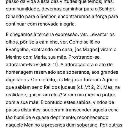
passo da vida a lista das virtudes que temos; mas,
com humildade, devemos caminhar para o Senhor.
Olhando para o Senhor, encontraremos a força para
continuar com renovada alegria.
E chegamos à terceira expressão:
ver
. Levantar os
olhos, pôr-se a caminho, ver. Como se lê no
Evangelho, «entrando em casa, [os Magos] viram o
Menino com Maria, sua mãe. Prostrando-se,
adoraram-No» (
Mt
2, 11). A adoração era o ato de
homenagem reservado aos soberanos, aos grandes
dignitários. Com efeito, os Magos adoraram Aquele
que sabiam ser o Rei dos judeus (cf.
Mt
2, 2). Mas, na
realidade, que viram eles? Viram um menino pobre
com a sua mãe. E contudo estes sábios, vindos de
países distantes, souberam transcender aquela cena
tão humilde e quase deprimente, reconhecendo
naquele Menino a presença dum soberano. Por outras