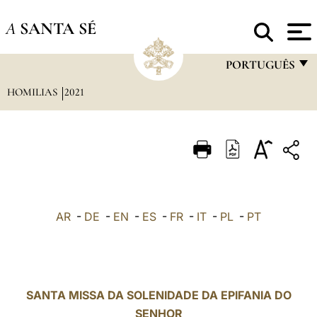
A
SANTA SÉ
PORTUGUÊS
HOMILIAS
2021
FRANÇAIS
ENGLISH
ITALIANO
PORTUGUÊS
ESPAÑOL
AR
-
DE
-
EN
-
ES
-
FR
-
IT
-
PL
-
PT
DEUTSCH
POLSKI
العربيّة
SANTA MISSA DA SOLENIDADE DA EPIFANIA DO
SENHOR
中文