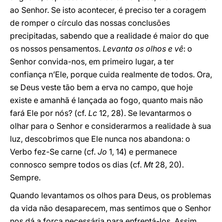
ao Senhor. Se isto acontecer, é preciso ter a coragem
de romper o círculo das nossas conclusões
precipitadas, sabendo que a realidade é maior do que
os nossos pensamentos.
Levanta os olhos e vê
: o
Senhor convida-nos, em primeiro lugar, a ter
confiança n’Ele, porque cuida realmente de todos. Ora,
se Deus veste tão bem a erva no campo, que hoje
existe e amanhã é lançada ao fogo, quanto mais não
fará Ele por nós? (cf.
Lc
12, 28). Se levantarmos o
olhar para o Senhor e considerarmos a realidade à sua
luz, descobrimos que Ele nunca nos abandona: o
Verbo fez-Se carne (cf.
Jo
1, 14) e permanece
connosco sempre todos os dias (cf.
Mt
28, 20).
Sempre.
Quando levantamos os olhos para Deus, os problemas
da vida não desaparecem, mas sentimos que o Senhor
nos dá a força necessária para enfrentá-los. Assim,