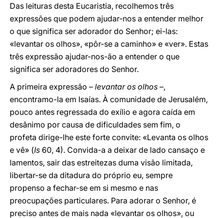
Das leituras desta Eucaristia, recolhemos três
expressões que podem ajudar-nos a entender melhor
o que significa ser adorador do Senhor; ei-las:
«levantar os olhos», «pôr-se a caminho» e «ver». Estas
três expressão ajudar-nos-ão a entender o que
significa ser adoradores do Senhor.
A primeira expressão –
levantar os olhos
–,
encontramo-la em Isaías. À comunidade de Jerusalém,
pouco antes regressada do exílio e agora caída em
desânimo por causa de dificuldades sem fim, o
profeta dirige-lhe este forte convite: «Levanta os olhos
e vê» (
Is
60, 4). Convida-a a deixar de lado cansaço e
lamentos, sair das estreitezas duma visão limitada,
libertar-se da ditadura do próprio eu, sempre
propenso a fechar-se em si mesmo e nas
preocupações particulares. Para adorar o Senhor, é
preciso antes de mais nada «levantar os olhos», ou