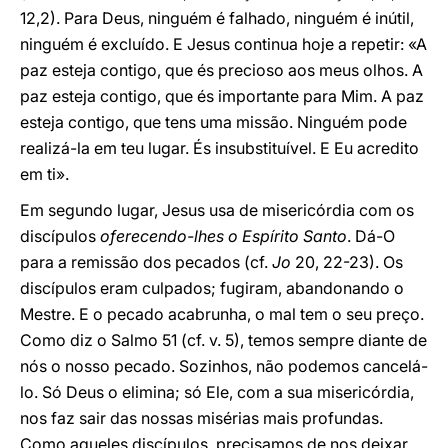
12,2). Para Deus, ninguém é falhado, ninguém é inútil,
ninguém é excluído. E Jesus continua hoje a repetir: «A
paz esteja contigo, que és precioso aos meus olhos. A
paz esteja contigo, que és importante para Mim. A paz
esteja contigo, que tens uma missão. Ninguém pode
realizá-la em teu lugar. És insubstituível. E Eu acredito
em ti».
Em segundo lugar, Jesus usa de misericórdia com os
discípulos
oferecendo-lhes o Espírito Santo
. Dá-O
para a remissão dos pecados (cf.
Jo
20, 22-23). Os
discípulos eram culpados; fugiram, abandonando o
Mestre. E o pecado acabrunha, o mal tem o seu preço.
Como diz o Salmo 51 (cf. v. 5), temos sempre diante de
nós o nosso pecado. Sozinhos, não podemos cancelá-
lo. Só Deus o elimina; só Ele, com a sua misericórdia,
nos faz sair das nossas misérias mais profundas.
Como aqueles discípulos, precisamos de nos deixar