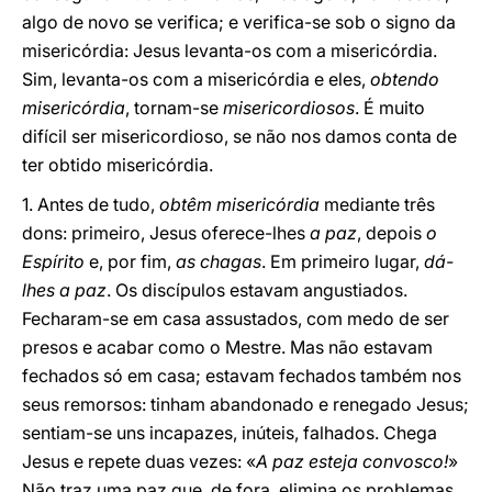
algo de novo se verifica; e verifica-se sob o signo da
misericórdia: Jesus levanta-os com a misericórdia.
Sim, levanta-os com a misericórdia e eles,
obtendo
misericórdia
, tornam-se
misericordiosos
. É muito
difícil ser misericordioso, se não nos damos conta de
ter obtido misericórdia.
1. Antes de tudo,
obtêm misericórdia
mediante três
dons: primeiro, Jesus oferece-lhes
a paz
, depois
o
Espírito
e, por fim,
as chagas
. Em primeiro lugar,
dá-
lhes a paz
. Os discípulos estavam angustiados.
Fecharam-se em casa assustados, com medo de ser
presos e acabar como o Mestre. Mas não estavam
fechados só em casa; estavam fechados também nos
seus remorsos: tinham abandonado e renegado Jesus;
sentiam-se uns incapazes, inúteis, falhados. Chega
Jesus e repete duas vezes: «
A paz esteja convosco!
»
Não traz uma paz que, de fora, elimina os problemas,