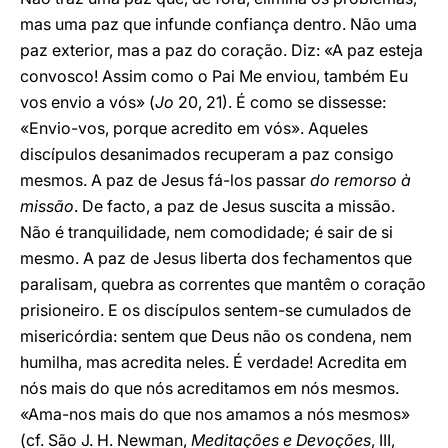
mas uma paz que infunde confiança dentro. Não uma
paz exterior, mas a paz do coração. Diz: «A paz esteja
convosco! Assim como o Pai Me enviou, também Eu
vos envio a vós» (
Jo
20, 21). É como se dissesse:
«Envio-vos, porque acredito em vós». Aqueles
discípulos desanimados recuperam a paz consigo
mesmos. A paz de Jesus fá-los passar
do remorso à
missão
. De facto, a paz de Jesus suscita a missão.
Não é tranquilidade, nem comodidade; é sair de si
mesmo. A paz de Jesus liberta dos fechamentos que
paralisam, quebra as correntes que mantêm o coração
prisioneiro. E os discípulos sentem-se cumulados de
misericórdia: sentem que Deus não os condena, nem
humilha, mas acredita neles. É verdade! Acredita em
nós mais do que nós acreditamos em nós mesmos.
«Ama-nos mais do que nos amamos a nós mesmos»
(cf. São J. H. Newman,
Meditações e Devoções
, III,