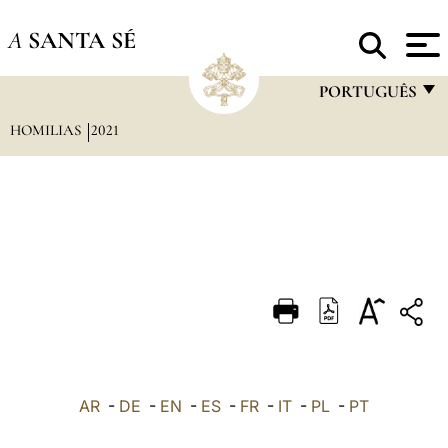
A
SANTA SÉ
PORTUGUÊS
HOMILIAS
2021
FRANÇAIS
ENGLISH
ITALIANO
PORTUGUÊS
ESPAÑOL
DEUTSCH
POLSKI
العربيّة
AR
-
DE
-
EN
-
ES
-
FR
-
IT
-
PL
-
PT
中文