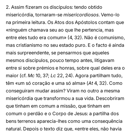
2. Assim fizeram os discípulos: tendo obtido
misericórdia, tornaram-se
misericordiosos
. Vemo-lo
na primeira leitura. Os Atos dos Apóstolos contam que
«ninguém chamava seu ao que lhe pertencia, mas
entre eles tudo era comum» (4, 32). Não é comunismo,
mas cristianismo no seu estado puro. E o facto é ainda
mais surpreendente, se pensarmos que aqueles
mesmos discípulos, pouco tempo antes, litigavam
entre si sobre prémios e honras, sobre qual deles era o
maior (cf.
Mc
10, 37;
Lc
22, 24). Agora partilham tudo,
têm «um só coração e uma só alma» (
At
4, 32). Como
conseguiram mudar assim? Viram no outro a mesma
misericórdia que transformou a sua vida. Descobriram
que tinham em comum a missão, que tinham em
comum o perdão e o Corpo de Jesus: a partilha dos
bens terrenos aparecia-lhes como uma consequência
natural. Depois o texto diz que, «entre eles, não havia