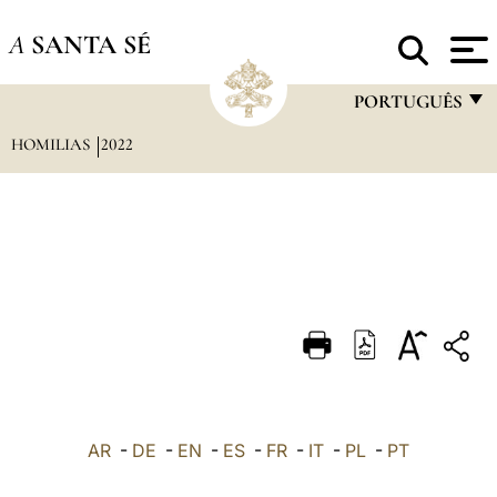
A
SANTA SÉ
PORTUGUÊS
HOMILIAS
2022
FRANÇAIS
ENGLISH
ITALIANO
PORTUGUÊS
ESPAÑOL
DEUTSCH
POLSKI
العربيّة
AR
-
DE
-
EN
-
ES
-
FR
-
IT
-
PL
-
PT
中文