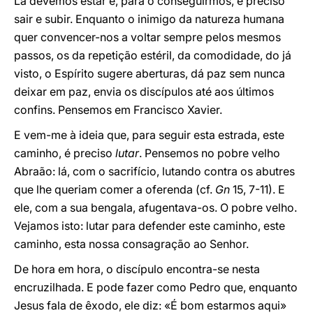
Lá devemos estar e, para o conseguirmos, é preciso
sair e subir. Enquanto o inimigo da natureza humana
quer convencer-nos a voltar sempre pelos mesmos
passos, os da repetição estéril, da comodidade, do já
visto, o Espírito sugere aberturas, dá paz sem nunca
deixar em paz, envia os discípulos até aos últimos
confins. Pensemos em Francisco Xavier.
E vem-me à ideia que, para seguir esta estrada, este
caminho, é preciso
lutar
. Pensemos no pobre velho
Abraão: lá, com o sacrifício, lutando contra os abutres
que lhe queriam comer a oferenda (cf.
Gn
15, 7-11). E
ele, com a sua bengala, afugentava-os. O pobre velho.
Vejamos isto: lutar para defender este caminho, este
caminho, esta nossa consagração ao Senhor.
De hora em hora, o discípulo encontra-se nesta
encruzilhada. E pode fazer como Pedro que, enquanto
Jesus fala de êxodo, ele diz: «É bom estarmos aqui»