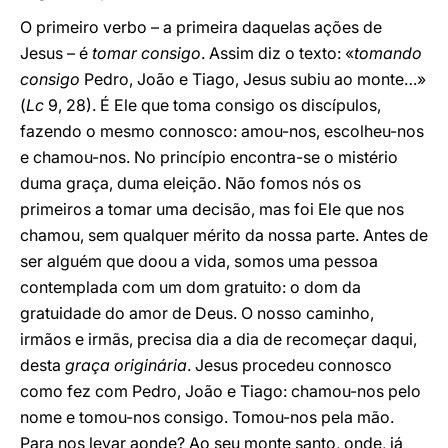
O primeiro verbo – a primeira daquelas ações de
Jesus – é
tomar consigo
. Assim diz o texto: «
tomando
consigo
Pedro, João e Tiago, Jesus subiu ao monte…»
(
Lc
9, 28). É Ele que toma consigo os discípulos,
fazendo o mesmo connosco: amou-nos, escolheu-nos
e chamou-nos. No princípio encontra-se o mistério
duma graça, duma eleição. Não fomos nós os
primeiros a tomar uma decisão, mas foi Ele que nos
chamou, sem qualquer mérito da nossa parte. Antes de
ser alguém que doou a vida, somos uma pessoa
contemplada com um dom gratuito: o dom da
gratuidade do amor de Deus. O nosso caminho,
irmãos e irmãs, precisa dia a dia de recomeçar daqui,
desta
graça originária
. Jesus procedeu connosco
como fez com Pedro, João e Tiago: chamou-nos pelo
nome e tomou-nos consigo. Tomou-nos pela mão.
Para nos levar aonde? Ao seu monte santo, onde, já