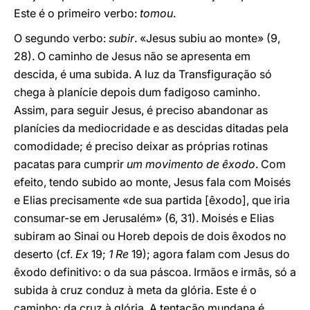
Este é o primeiro verbo:
tomou
.
O segundo verbo:
subir
. «Jesus subiu ao monte» (9,
28). O caminho de Jesus não se apresenta em
descida, é uma subida. A luz da Transfiguração só
chega à planície depois dum fadigoso caminho.
Assim, para seguir Jesus, é preciso abandonar as
planícies da mediocridade e as descidas ditadas pela
comodidade; é preciso deixar as próprias rotinas
pacatas para cumprir
um movimento de êxodo
. Com
efeito, tendo subido ao monte, Jesus fala com Moisés
e Elias precisamente «de sua partida [êxodo], que iria
consumar-se em Jerusalém» (6, 31). Moisés e Elias
subiram ao Sinai ou Horeb depois de dois êxodos no
deserto (cf.
Ex
19;
1 Re
19); agora falam com Jesus do
êxodo definitivo: o da sua páscoa. Irmãos e irmãs, só a
subida à cruz conduz à meta da glória. Este é o
caminho: da cruz à glória. A tentação mundana é