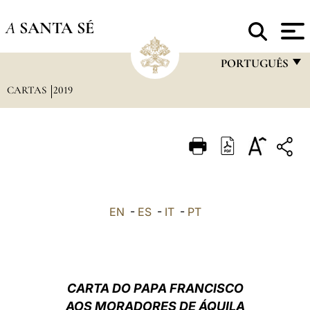
A
SANTA SÉ
PORTUGUÊS
CARTAS
2019
FRANÇAIS
ENGLISH
ITALIANO
PORTUGUÊS
ESPAÑOL
EN
-
ES
-
IT
-
PT
DEUTSCH
POLSKI
العربيّة
CARTA DO PAPA FRANCISCO
AOS MORADORES DE ÁQUILA
中文