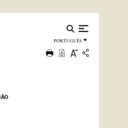
PORTUGUÊS
FRANÇAIS
ENGLISH
ITALIANO
PORTUGUÊS
ESPAÑOL
ÇÃO
DEUTSCH
POLSKI