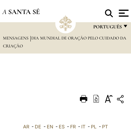
A
SANTA SÉ
PORTUGUÊS
MENSAGENS
DIA MUNDIAL DE ORAÇÃO PELO CUIDADO DA
FRANÇAIS
CRIAÇÃO
ENGLISH
ITALIANO
PORTUGUÊS
ESPAÑOL
DEUTSCH
POLSKI
العربيّة
AR
-
DE
-
EN
-
ES
-
FR
-
IT
-
PL
-
PT
中文