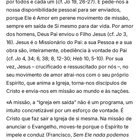
por todos e cada um (cf.
Jo
19, 26-27). E pede-nos a
nossa disponibilidade pessoal para ser enviados,
porque Ele é Amor em perene movimento de missão,
sempre em saída de Si mesmo para dar vida. Por amor
dos homens, Deus Pai enviou o Filho Jesus (cf.
Jo
3,
16). Jesus é o Missionário do Pai: a sua Pessoa e a sua
obra são, inteiramente, obediência à vontade do Pai
(cf.
Jo
4, 34; 6, 38; 8, 12-30;
Heb
10, 5-10). Por sua
vez, Jesus – crucificado e ressuscitado por nós –, no
seu movimento de amor atrai-nos com o seu próprio
Espírito, que anima a Igreja, torna-nos discípulos de
Cristo e envia-nos em missão ao mundo e às nações.
«A missão, a “Igreja em saída” não é um programa, um
intuito concretizável por um esforço de vontade. É
Cristo que faz sair a Igreja de si mesma. Na missão de
anunciar o Evangelho, moves-te porque o Espírito te
impele e conduz (Francisco,
Sem Ele nada podemos