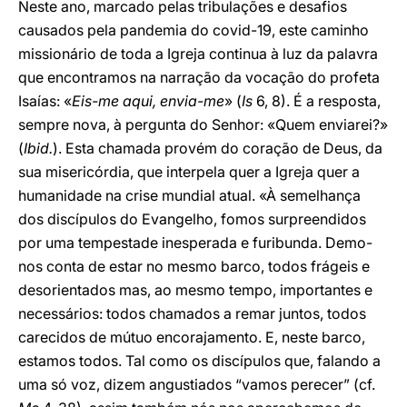
Neste ano, marcado pelas tribulações e desafios
causados pela pandemia do covid-19, este caminho
missionário de toda a Igreja continua à luz da palavra
que encontramos na narração da vocação do profeta
Isaías: «
Eis-me aqui, envia-me
» (
Is
6, 8). É a resposta,
sempre nova, à pergunta do Senhor: «Quem enviarei?»
(
Ibid.
). Esta chamada provém do coração de Deus, da
sua misericórdia, que interpela quer a Igreja quer a
humanidade na crise mundial atual. «À semelhança
dos discípulos do Evangelho, fomos surpreendidos
por uma tempestade inesperada e furibunda. Demo-
nos conta de estar no mesmo barco, todos frágeis e
desorientados mas, ao mesmo tempo, importantes e
necessários: todos chamados a remar juntos, todos
carecidos de mútuo encorajamento. E, neste barco,
estamos todos. Tal como os discípulos que, falando a
uma só voz, dizem angustiados “vamos perecer” (cf.