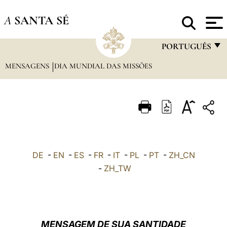
A
SANTA SÉ
PORTUGUÊS
MENSAGENS
DIA MUNDIAL DAS MISSÕES
FRANÇAIS
ENGLISH
ITALIANO
PORTUGUÊS
ESPAÑOL
DE
-
EN
-
ES
-
FR
-
IT
-
PL
-
PT
-
ZH_CN
DEUTSCH
-
ZH_TW
POLSKI
العربيّة
MENSAGEM DE SUA SANTIDADE
中文