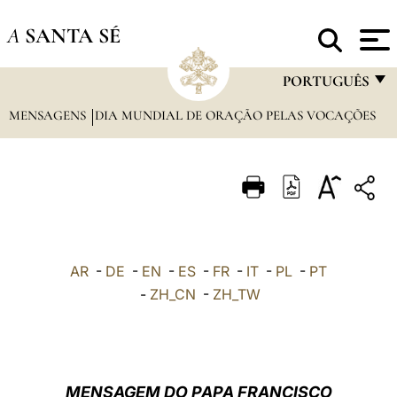
A
SANTA SÉ
PORTUGUÊS
MENSAGENS
DIA MUNDIAL DE ORAÇÃO PELAS VOCAÇÕES
FRANÇAIS
ENGLISH
ITALIANO
PORTUGUÊS
ESPAÑOL
AR
-
DE
-
EN
-
ES
-
FR
-
IT
-
PL
-
PT
DEUTSCH
-
ZH_CN
-
ZH_TW
POLSKI
العربيّة
MENSAGEM DO PAPA FRANCISCO
中文