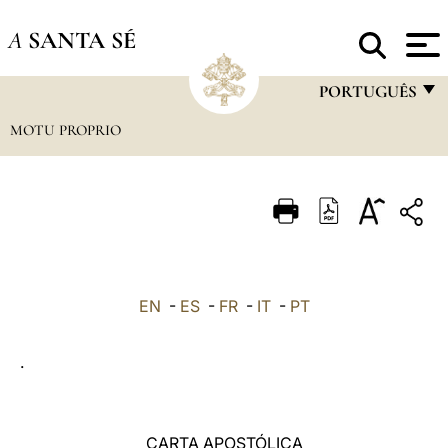
A
SANTA SÉ
PORTUGUÊS
MOTU PROPRIO
FRANÇAIS
ENGLISH
ITALIANO
PORTUGUÊS
ESPAÑOL
EN
-
ES
-
FR
-
IT
-
PT
DEUTSCH
.
POLSKI
العربيّة
CARTA APOSTÓLICA
中文