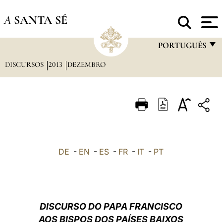
A
SANTA SÉ
PORTUGUÊS
DISCURSOS
2013
DEZEMBRO
FRANÇAIS
ENGLISH
ITALIANO
PORTUGUÊS
ESPAÑOL
DE
-
EN
-
ES
-
FR
-
IT
-
PT
DEUTSCH
POLSKI
العربيّة
DISCURSO DO PAPA FRANCISCO
AOS BISPOS DOS PAÍSES BAIXOS
中文