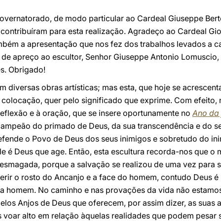
overnatorado, de modo particular ao Cardeal Giuseppe Bertel
contribuíram para esta realização. Agradeço ao Cardeal Gio
bém a apresentação que nos fez dos trabalhos levados a c
 de apreço ao escultor, Senhor Giuseppe Antonio Lomuscio, 
es. Obrigado!
m diversas obras artísticas; mas esta, que hoje se acrescen
ua colocação, quer pelo significado que exprime. Com efeito
reflexão e à oração, que se insere oportunamente no
Ano da 
mpeão do primado de Deus, da sua transcendência e do seu
 defende o Povo de Deus dos seus inimigos e sobretudo do ini
e é Deus que age. Então, esta escultura recorda-nos que o 
smagada, porque a salvação se realizou de uma vez para s
rir o rosto do Ancanjo e a face do homem, contudo Deus é mai
ada homem. No caminho e nas provações da vida não estamo
s Anjos de Deus que oferecem, por assim dizer, as suas as
 voar alto em relação àquelas realidades que podem pesar s