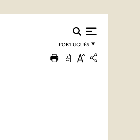
PORTUGUÊS
FRANÇAIS
ENGLISH
ITALIANO
PORTUGUÊS
ESPAÑOL
DEUTSCH
POLSKI