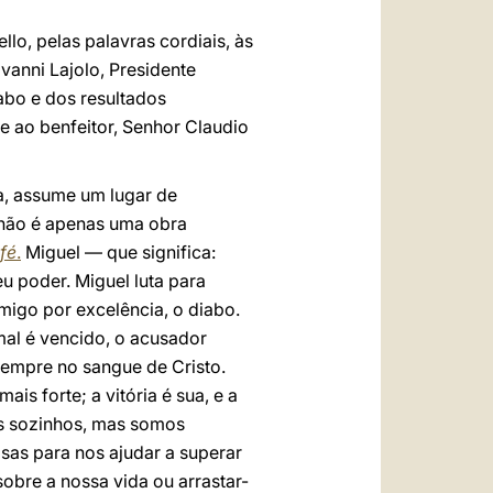
lo, pelas palavras cordiais, às
vanni Lajolo, Presidente
abo e dos resultados
e ao benfeitor, Senhor Claudio
ta, assume um lugar de
, não é apenas uma obra
fé
.
Miguel — que significa:
 poder. Miguel luta para
migo por excelência, o diabo.
mal é vencido, o acusador
empre no sangue de Cristo.
s forte; a vitória é sua, e a
s sozinhos, mas somos
as para nos ajudar a superar
obre a nossa vida ou arrastar-