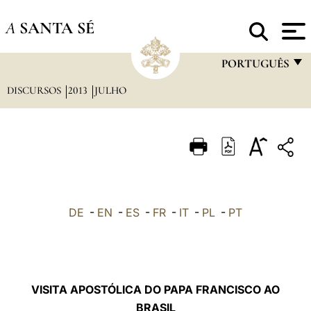
A
SANTA SÉ
PORTUGUÊS
DISCURSOS
2013
JULHO
FRANÇAIS
ENGLISH
ITALIANO
PORTUGUÊS
ESPAÑOL
DE
-
EN
-
ES
-
FR
-
IT
-
PL
-
PT
DEUTSCH
POLSKI
العربيّة
VISITA APOSTÓLICA DO PAPA FRANCISCO AO
BRASIL
中文