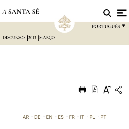
A
SANTA SÉ
PORTUGUÊS
DISCURSOS
2013
MARÇO
FRANÇAIS
ENGLISH
ITALIANO
PORTUGUÊS
ESPAÑOL
DEUTSCH
POLSKI
العربيّة
AR
-
DE
-
EN
-
ES
-
FR
-
IT
-
PL
-
PT
中文