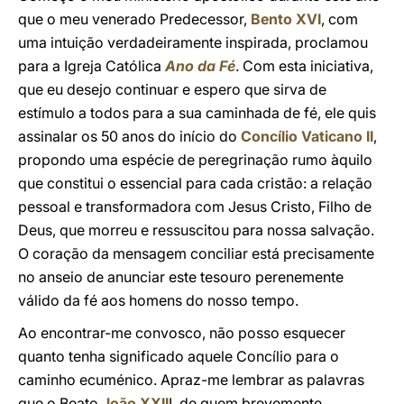
que o meu venerado Predecessor,
Bento XVI
, com
uma intuição verdadeiramente inspirada, proclamou
para a Igreja Católica
Ano da Fé
. Com esta iniciativa,
que eu desejo continuar e espero que sirva de
estímulo a todos para a sua caminhada de fé, ele quis
assinalar os 50 anos do início do
Concílio Vaticano II
,
propondo uma espécie de peregrinação rumo àquilo
que constitui o essencial para cada cristão: a relação
pessoal e transformadora com Jesus Cristo, Filho de
Deus, que morreu e ressuscitou para nossa salvação.
O coração da mensagem conciliar está precisamente
no anseio de anunciar este tesouro perenemente
válido da fé aos homens do nosso tempo.
Ao encontrar-me convosco, não posso esquecer
quanto tenha significado aquele Concílio para o
caminho ecuménico. Apraz-me lembrar as palavras
que o Beato
João XXII
I, de quem brevemente