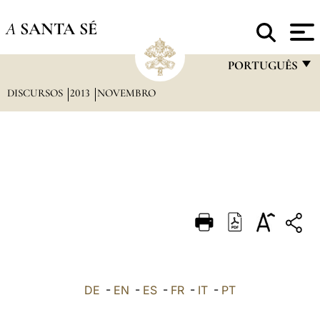
A
SANTA SÉ
PORTUGUÊS
DISCURSOS
2013
NOVEMBRO
FRANÇAIS
ENGLISH
ITALIANO
PORTUGUÊS
ESPAÑOL
DEUTSCH
POLSKI
العربيّة
DE
-
EN
-
ES
-
FR
-
IT
-
PT
中文