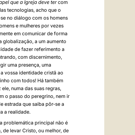
pel que a Igreja deve ter
com
as tecnologias, acho que o
ir-se no diálogo com os homens
 homens e mulheres por vezes
samente em comunicar de forma
 da globalização, a um aumento
cidade de fazer referimento a
entrando, com discernimento,
rgir uma presença, uma
a vossa identidade cristã ao
aminho com todos! Há também
 ele, numa das suas regras,
m o passo do peregrino, nem ir
de estrada que saiba pôr-se a
a a realidade.
a problemática principal não é
e levar Cristo, ou melhor, de