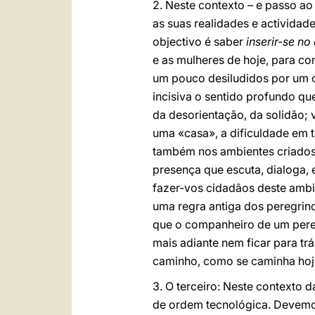
2. Neste contexto – e passo a
as suas realidades e activida
objectivo é saber
inserir-se n
e as mulheres de hoje, para c
um pouco desiludidos por um c
incisiva o sentido profundo qu
da desorientação, da solidão; 
uma «casa», a dificuldade em t
também nos ambientes criados 
presença que escuta, dialoga, 
fazer-vos cidadãos deste amb
uma regra antiga dos peregrino
que o companheiro de um pereg
mais adiante nem ficar para tr
caminho, como se caminha hoje.
3. O terceiro: Neste contexto 
de ordem tecnológica. Devemos