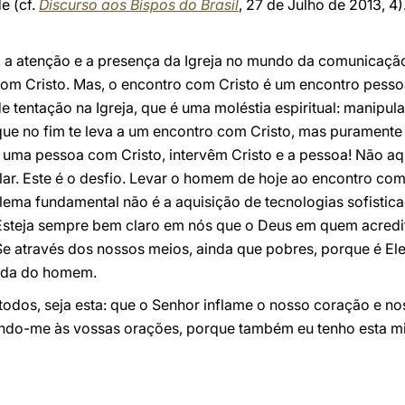
e (cf.
Discurso aos Bispos do Brasil
, 27 de Julho de 2013, 4)
, a atenção e a presença da Igreja no mundo da comunicaç
com Cristo. Mas, o encontro com Cristo é um encontro pesso
tentação na Igreja, que é uma moléstia espiritual: manipul
que no fim te leva a um encontro com Cristo, mas purament
 uma pessoa com Cristo, intervêm Cristo e a pessoa! Não aq
lar. Este é o desfio. Levar o homem de hoje ao encontro com
ema fundamental não é a aquisição de tecnologias sofistic
. Esteja sempre bem claro em nós que o Deus em quem acre
e através dos nossos meios, ainda que pobres, porque é Ele
vida do homem.
todos, seja esta: que o Senhor inflame o nosso coração e no
do-me às vossas orações, porque também eu tenho esta mi