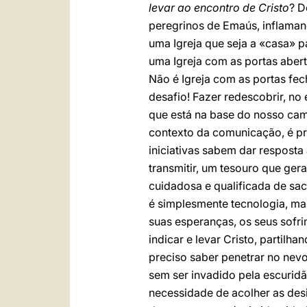
levar ao encontro de Cristo
? D
peregrinos de Emaús, inflama
uma Igreja que seja a «casa» p
uma Igreja com as portas aberta
Não é Igreja com as portas fec
desafio! Fazer redescobrir, n
que está na base do nosso cam
contexto da comunicação, é pre
iniciativas sabem dar respost
transmitir, um tesouro que ger
cuidadosa e qualificada de sace
é simplesmente tecnologia, ma
suas esperanças, os seus sofri
indicar e levar Cristo, partil
preciso saber penetrar no nev
sem ser invadido pela escuridã
necessidade de acolher as desi