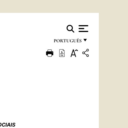
PORTUGUÊS
FRANÇAIS
ENGLISH
ITALIANO
PORTUGUÊS
ESPAÑOL
DEUTSCH
POLSKI
CIAIS