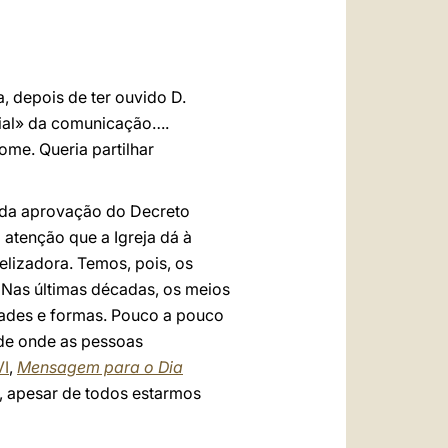
العربيّة
中文
LATINE
, depois de ter ouvido D.
ncial» da comunicação….
me. Queria partilhar
 da aprovação do Decreto
atenção que a Igreja dá à
lizadora. Temos, pois, os
 Nas últimas décadas, os meios
dades e formas. Pouco a pouco
de onde as pessoas
VI
,
Mensagem para o Dia
s, apesar de todos estarmos