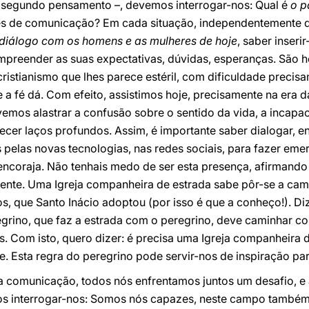
o segundo pensamento –, devemos interrogar-nos: Qual é
o pa
des de comunicação? Em cada situação, independentemente d
o diálogo com os homens e as mulheres de hoje
, saber inser
ompreender as suas expectativas, dúvidas, esperanças. São
ristianismo que lhes parece estéril, com dificuldade preci
e a fé dá. Com efeito, assistimos hoje, precisamente na era
vemos alastrar a confusão sobre o sentido da vida, a incapa
ecer laços profundos. Assim, é importante saber dialogar, 
pelas novas tecnologias, nas redes sociais, para fazer eme
encoraja. Não tenhais medo de ser esta presença, afirmando 
iente. Uma Igreja companheira de estrada sabe pôr-se a c
s, que Santo Inácio adoptou (por isso é que a conheço!). Diz
rino, que faz a estrada com o peregrino, deve caminhar co
ás. Com isto, quero dizer: é precisa uma Igreja companheira 
 Esta regra do peregrino pode servir-nos de inspiração par
da comunicação, todos nós enfrentamos juntos um desafio, e 
 interrogar-nos: Somos nós capazes, neste campo também, d