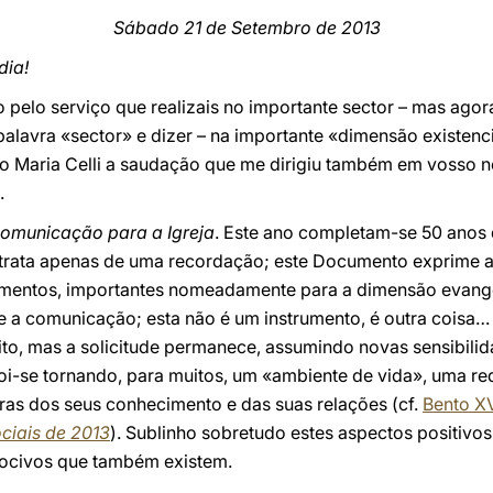
Sábado 21 de Setembro de 2013
dia!
pelo serviço que realizais no importante sector – mas agora
 palavra «sector» e dizer – na importante «dimensão existe
 Maria Celli a saudação que me dirigiu também em vosso no
.
comunicação para a Igreja
. Este ano completam-se 50 anos
 trata apenas de uma recordação; este Documento exprime a 
umentos, importantes nomeadamente para a dimensão evange
 a comunicação; esta não é um instrumento, é outra coisa…
o, mas a solicitude permanece, assumindo novas sensibili
i-se tornando, para muitos, um «ambiente de vida», uma re
ras dos seus conhecimento e das suas relações (cf.
Bento X
ciais de 2013
). Sublinho sobretudo estes aspectos positivo
 nocivos que também existem.