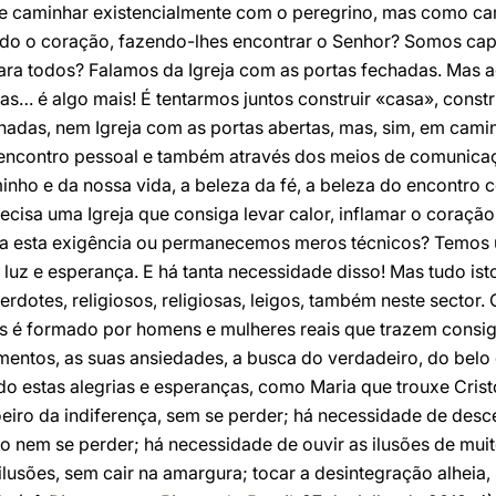
e caminhar existencialmente com o peregrino, mas como c
ndo o coração, fazendo-lhes encontrar o Senhor? Somos cap
ara todos? Falamos da Igreja com as portas fechadas. Mas a
s… é algo mais! É tentarmos juntos construir «casa», construi
hadas, nem Igreja com as portas abertas, mas, sim, em camin
o encontro pessoal e também através dos meios de comunicaç
inho e da nossa vida, a beleza da fé, a beleza do encontro
cisa uma Igreja que consiga levar calor, inflamar o coração
a a esta exigência ou permanecemos meros técnicos? Temos
a luz e esperança. E há tanta necessidade disso! Mas tudo i
rdotes, religiosos, religiosas, leigos, também neste sector. 
s é formado por homens e mulheres reais que trazem consig
mentos, as suas ansiedades, a busca do verdadeiro, do belo
hando estas alegrias e esperanças, como Maria que trouxe Cr
oeiro da indiferença, sem se perder; há necessidade de desc
o nem se perder; há necessidade de ouvir as ilusões de muit
lusões, sem cair na amargura; tocar a desintegração alheia, 