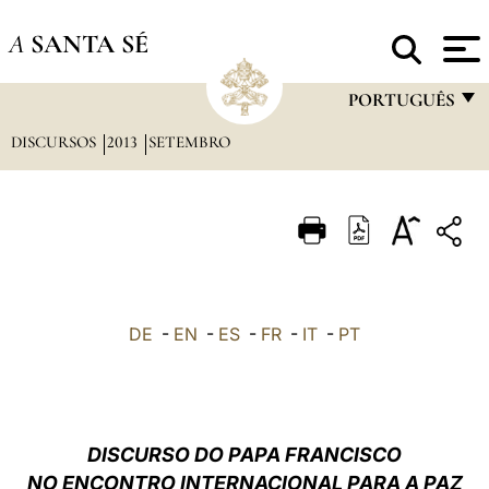
A
SANTA SÉ
PORTUGUÊS
DISCURSOS
2013
SETEMBRO
FRANÇAIS
ENGLISH
ITALIANO
PORTUGUÊS
ESPAÑOL
DE
-
EN
-
ES
-
FR
-
IT
-
PT
DEUTSCH
POLSKI
العربيّة
DISCURSO DO PAPA FRANCISCO
NO ENCONTRO INTERNACIONAL PARA A PAZ
中文