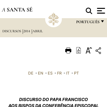
A
SANTA SÉ
PORTUGUÊS
DISCURSOS
2014
ABRIL
FRANÇAIS
ENGLISH
ITALIANO
PORTUGUÊS
ESPAÑOL
DE
-
EN
-
ES
-
FR
-
IT
-
PT
DEUTSCH
POLSKI
العربيّة
DISCURSO DO PAPA FRANCISCO
AOS BISPOS DA CONFERÊNCIA EPISCOPAL
中文