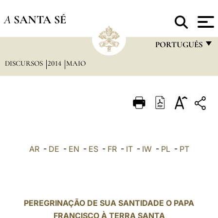
A
SANTA SÉ
PORTUGUÊS
DISCURSOS
2014
MAIO
FRANÇAIS
ENGLISH
ITALIANO
PORTUGUÊS
ESPAÑOL
AR
-
DE
-
EN
-
ES
-
FR
-
IT
-
IW
-
PL
-
PT
DEUTSCH
POLSKI
العربيّة
PEREGRINAÇÃO DE SUA SANTIDADE O PAPA
FRANCISCO À TERRA SANTA
中文