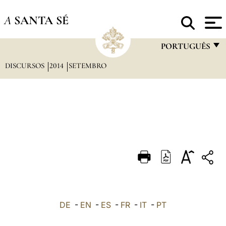
A
SANTA SÉ
PORTUGUÊS
DISCURSOS
2014
SETEMBRO
FRANÇAIS
ENGLISH
ITALIANO
PORTUGUÊS
ESPAÑOL
DEUTSCH
POLSKI
العربيّة
DE
-
EN
-
ES
-
FR
-
IT
-
PT
中文