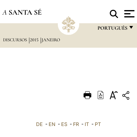
A
SANTA SÉ
PORTUGUÊS
DISCURSOS
2015
JANEIRO
FRANÇAIS
ENGLISH
ITALIANO
PORTUGUÊS
ESPAÑOL
DEUTSCH
POLSKI
العربيّة
DE
-
EN
-
ES
-
FR
-
IT
-
PT
中文