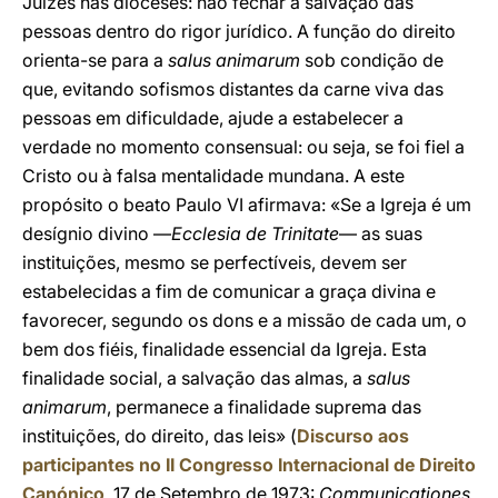
Juízes nas dioceses: não fechar a salvação das
pessoas dentro do rigor jurídico. A função do direito
orienta-se para a
salus animarum
sob condição de
que, evitando sofismos distantes da carne viva das
pessoas em dificuldade, ajude a estabelecer a
verdade no momento consensual: ou seja, se foi fiel a
Cristo ou à falsa mentalidade mundana. A este
propósito o beato Paulo VI afirmava: «Se a Igreja é um
desígnio divino —
Ecclesia de Trinitate
— as suas
instituições, mesmo se perfectíveis, devem ser
estabelecidas a fim de comunicar a graça divina e
favorecer, segundo os dons e a missão de cada um, o
bem dos fiéis, finalidade essencial da Igreja. Esta
finalidade social, a salvação das almas, a
salus
animarum
, permanece a finalidade suprema das
instituições, do direito, das leis» (
Discurso aos
participantes no II Congresso Internacional de Direito
Canónico
, 17 de Setembro de 1973:
Communicationes