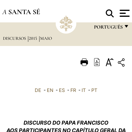
A
SANTA SÉ
PORTUGUÊS
DISCURSOS
2015
MAIO
FRANÇAIS
ENGLISH
ITALIANO
PORTUGUÊS
ESPAÑOL
DE
-
EN
-
ES
-
FR
-
IT
-
PT
DEUTSCH
POLSKI
العربيّة
DISCURSO DO PAPA FRANCISCO
AOS PARTICIPANTES NO CAPÍTULO GERAL DA
中文