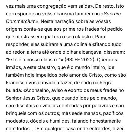
vez mais uma congregação «em saída». De resto, isto
corresponde ao vosso carisma também no «
Sacrum
Commercium
». Nesta narração sobre as vossas
origens conta-se que aos primeiros frades foi pedido
que mostrassem qual era o seu claustro. Para
responder, eles subiram a uma colina e «fitando tudo
ao redor, a terra até onde o olhar alcançava, disseram:
“Este é o nosso claustro”» (63: FF 2022). Queridos
irmãos, a este claustro, que é o mundo inteiro, ide
também hoje impelidos pelo amor de Cristo, como são
Francisco vos convida a fazer, dizendo na Regra
bulada: «Aconselho, aviso e exorto os meus frades no
Senhor Jesus Cristo, que quando ides pelo mundo,
não discutais e evitai as contendas por palavras e não
brinqueis com os outros; mas sede mansos, pacíficos,
modestos, dóceis e humildes, falando honestamente
com todos. ... Em qualquer casa onde entrardes, dizei