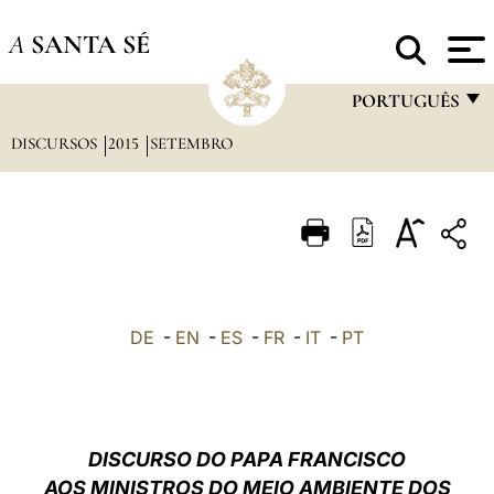
A
SANTA SÉ
PORTUGUÊS
DISCURSOS
2015
SETEMBRO
FRANÇAIS
ENGLISH
ITALIANO
PORTUGUÊS
ESPAÑOL
DE
-
EN
-
ES
-
FR
-
IT
-
PT
DEUTSCH
POLSKI
العربيّة
DISCURSO DO PAPA FRANCISCO
AOS MINISTROS DO MEIO AMBIENTE DOS
中文