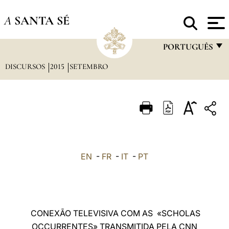
A
SANTA SÉ
PORTUGUÊS
DISCURSOS
2015
SETEMBRO
FRANÇAIS
ENGLISH
ITALIANO
PORTUGUÊS
ESPAÑOL
EN
-
FR
-
IT
-
PT
DEUTSCH
POLSKI
العربيّة
CONEXÃO TELEVISIVA COM AS «SCHOLAS
OCCURRENTES» TRANSMITIDA PELA CNN
中文