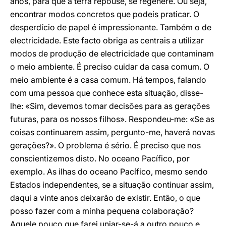
anos, para que a terra repouse, se regenere. Ou seja,
encontrar modos concretos que podeis praticar. O
desperdício de papel é impressionante. Também o de
electricidade. Este facto obriga as centrais a utilizar
modos de produção de electricidade que contaminam
o meio ambiente. É preciso cuidar da casa comum. O
meio ambiente é a casa comum. Há tempos, falando
com uma pessoa que conhece esta situação, disse-
lhe: «Sim, devemos tomar decisões para as gerações
futuras, para os nossos filhos». Respondeu-me: «Se as
coisas continuarem assim, pergunto-me, haverá novas
gerações?». O problema é sério. É preciso que nos
conscientizemos disto. No oceano Pacífico, por
exemplo. As ilhas do oceano Pacífico, mesmo sendo
Estados independentes, se a situação continuar assim,
daqui a vinte anos deixarão de existir. Então, o que
posso fazer com a minha pequena colaboração?
Aquele pouco que farei uniar-se-á a outro pouco e