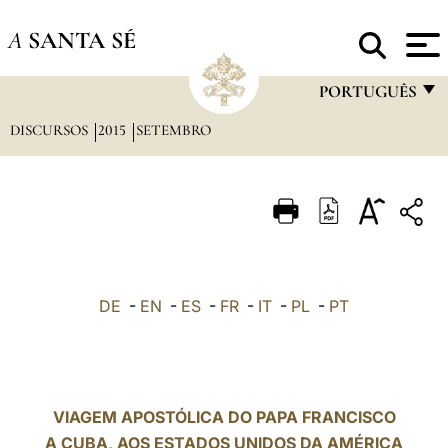
A
SANTA SÉ
PORTUGUÊS
DISCURSOS
2015
SETEMBRO
FRANÇAIS
ENGLISH
ITALIANO
PORTUGUÊS
ESPAÑOL
DE
-
EN
-
ES
-
FR
-
IT
-
PL
-
PT
DEUTSCH
POLSKI
العربيّة
VIAGEM APOSTÓLICA DO PAPA FRANCISCO
A CUBA, AOS ESTADOS UNIDOS DA AMÉRICA
中文