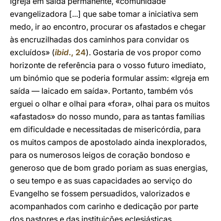
Igreja em saída permanente, «comunidade
evangelizadora [...] que sabe tomar a iniciativa sem
medo, ir ao encontro, procurar os afastados e chegar
às encruzilhadas dos caminhos para convidar os
excluídos» (
ibid
., 24
). Gostaria de vos propor como
horizonte de referência para o vosso futuro imediato,
um binómio que se poderia formular assim: «Igreja em
saída — laicado em saída». Portanto, também vós
erguei o olhar e olhai para «fora», olhai para os muitos
«afastados» do nosso mundo, para as tantas famílias
em dificuldade e necessitadas de misericórdia, para
os muitos campos de apostolado ainda inexplorados,
para os numerosos leigos de coração bondoso e
generoso que de bom grado poriam as suas energias,
o seu tempo e as suas capacidades ao serviço do
Evangelho se fossem persuadidos, valorizados e
acompanhados com carinho e dedicação por parte
dos pastores e das instituições eclesiásticas.