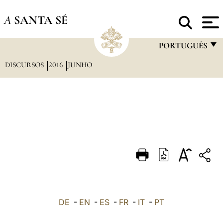
A
SANTA SÉ
PORTUGUÊS
DISCURSOS
2016
JUNHO
FRANÇAIS
ENGLISH
ITALIANO
PORTUGUÊS
ESPAÑOL
DEUTSCH
POLSKI
العربيّة
DE
-
EN
-
ES
-
FR
-
IT
-
PT
中文