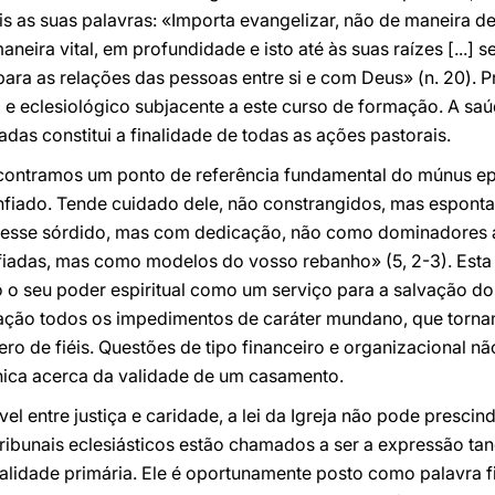
is as suas palavras: «Importa evangelizar, não de maneira 
aneira vital, em profundidade e isto até às suas raízes [...] 
ara as relações das pessoas entre si e com Deus» (n. 20). 
 e eclesiológico subjacente a este curso de formação. A saúd
das constitui a finalidade de todas as ações pastorais.
contramos um ponto de referência fundamental do múnus epi
nfiado. Tende cuidado dele, não constrangidos, mas espon
eresse sórdido, mas com dedicação, não como dominadores 
adas, mas como modelos do vosso rebanho» (5, 2-3). Esta 
 o seu poder espiritual como um serviço para a salvação do
ação todos os impedimentos de caráter mundano, que tornam 
ro de fiéis. Questões de tipo financeiro e organizacional n
nica acerca da validade de um casamento.
l entre justiça e caridade, a lei da Igreja não pode prescin
ribunais eclesiásticos estão chamados a ser a expressão ta
inalidade primária. Ele é oportunamente posto como palavra f