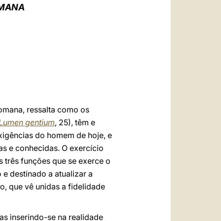
العربيّة
OMANA
中文
LATINE
omana, ressalta como os
Lumen gentium
, 25), têm e
xigências do homem de hoje, e
as e conhecidas. O exercício
s três funções que se exerce o
 e destinado a atualizar a
, que vê unidas a fidelidade
as inserindo-se na realidade