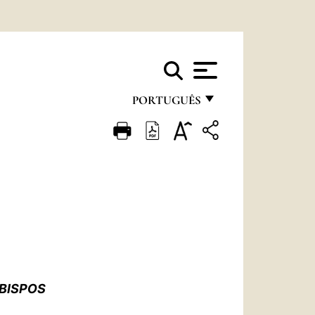
PORTUGUÊS
FRANÇAIS
ENGLISH
ITALIANO
PORTUGUÊS
ESPAÑOL
DEUTSCH
BISPOS
POLSKI