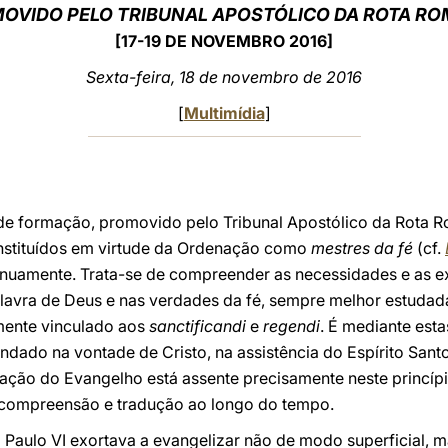
OVIDO PELO TRIBUNAL APOSTÓLICO DA ROTA R
[17-19 DE NOVEMBRO 2016]
Sexta-feira, 18 de novembro de 2016
[
Multimídia
]
de formação, promovido pelo Tribunal Apostólico da Rota R
onstituídos em virtude da Ordenação como
mestres da fé
(cf.
nuamente. Trata-se de compreender as necessidades e as e
alavra de Deus e nas verdades da fé, sempre melhor estudad
mente vinculado aos
sanctificandi
e
regendi
. É mediante esta
undado na vontade de Cristo, na assistência do Espírito Santo
ção do Evangelho está assente precisamente neste princípio
 compreensão e tradução ao longo do tempo.
o Paulo VI exortava a evangelizar não de modo superficial, m