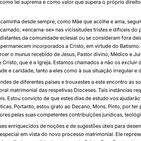
 como lei suprema e como valor que supera o próprio direit
eja caminha desde sempre, como Mãe que acolhe e ama, seg
carnado, «encarna-se» nas vicissitudes tristes e difíceis do
distantes da comunidade eclesial ou se consideram fora del
e permanecem incorporados a Cristo, em virtude do Batismo.
rcer o
munus
recebido de Jesus, Pastor divino, Médico e Ju
 Cristo, que é a Igreja. Estamos chamados a não os excluir 
de e caridade, tanto a eles como à sua situação irregular e 
ndes de diferentes países e trouxestes a este encontro as so
ral matrimonial das respetivas Dioceses. Tais instâncias re
is. Estou convicto de que estes dias de estudo vos ajudarã
icas. Portanto, estou grato ao Decano, Mons. Pinto, por te
res pelas suas competentes contribuições jurídicas, teológi
eses enriquecidos de noções e de sugestões úteis para dese
 especial em vista do novo processo matrimonial. Ele repres