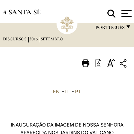
A
SANTA SÉ
PORTUGUÊS
DISCURSOS
2016
SETEMBRO
FRANÇAIS
ENGLISH
ITALIANO
PORTUGUÊS
ESPAÑOL
EN
-
IT
-
PT
DEUTSCH
POLSKI
العربيّة
INAUGURAÇÃO DA IMAGEM DE NOSSA SENHORA
APARECIDA NOS JARDINS DO VATICANO
中文