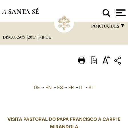
A
SANTA SÉ
PORTUGUÊS
DISCURSOS
2017
ABRIL
FRANÇAIS
ENGLISH
ITALIANO
PORTUGUÊS
ESPAÑOL
DE
-
EN
-
ES
-
FR
-
IT
-
PT
DEUTSCH
POLSKI
العربيّة
VISITA PASTORAL DO PAPA FRANCISCO A CARPI E
MIRANDOLA
中文