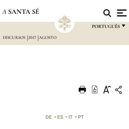
A
SANTA SÉ
PORTUGUÊS
DISCURSOS
2017
AGOSTO
FRANÇAIS
ENGLISH
ITALIANO
PORTUGUÊS
ESPAÑOL
DEUTSCH
POLSKI
العربيّة
DE
-
ES
-
IT
-
PT
中文