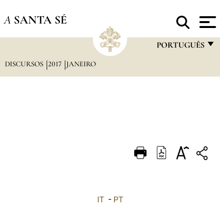
A
SANTA SÉ
PORTUGUÊS
DISCURSOS
2017
JANEIRO
FRANÇAIS
ENGLISH
ITALIANO
PORTUGUÊS
ESPAÑOL
DEUTSCH
POLSKI
العربيّة
IT
-
PT
中文