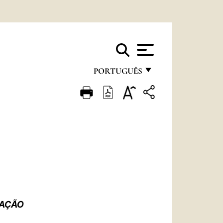
PORTUGUÊS
FRANÇAIS
ENGLISH
ITALIANO
PORTUGUÊS
ESPAÑOL
DEUTSCH
TAÇÃO
POLSKI