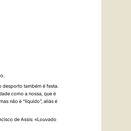
العربيّة
中文
LATINE
o.
o desporto também é festa.
dade como a nossa, que é
as não é “líquido”, aliás é
ancisco de Assis: «Louvado