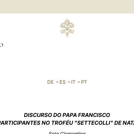
O
DE
-
ES
-
IT
-
PT
DISCURSO DO PAPA FRANCISCO
PARTICIPANTES NO TROFÉU
"SETTECOLLI"
DE NA
Sala Clementina